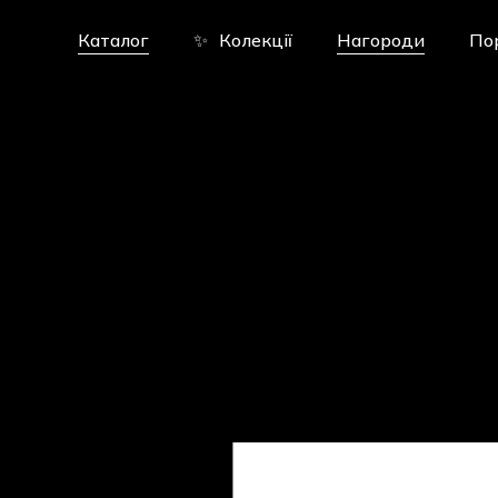
Skip
to
Каталог
✨
Колекції
Нагороди
По
main
content