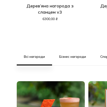
Дерев’яна нагорода з
Де
сланцем v3
6300,00
₴
Всі нагороди
Бізнес нагороди
Спо