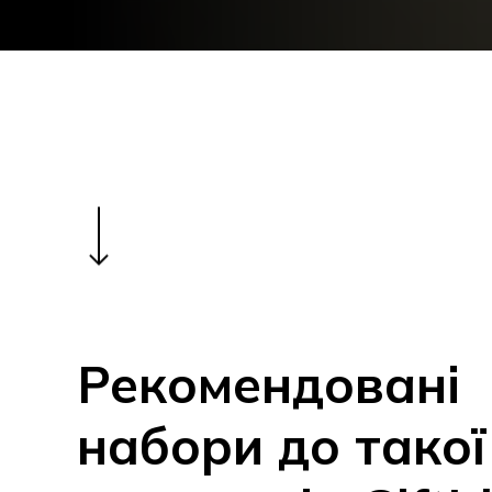
Navigate to the next section
Рекомендовані
набори до такої