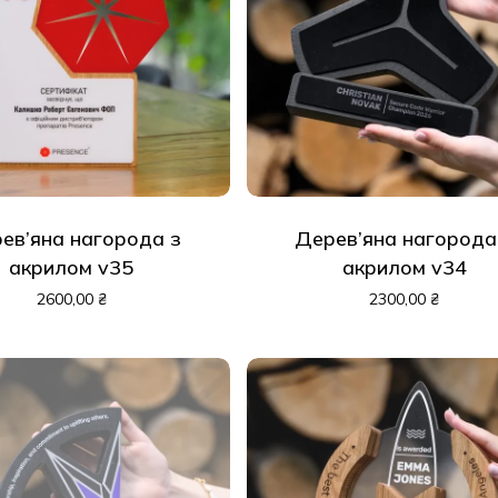
ев’яна нагорода з
Дерев’яна нагорода
акрилом v35
акрилом v34
2600,00
₴
2300,00
₴