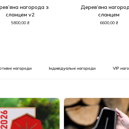
рев’яна нагорода з
Дерев’яна нагород
сланцем v2
сланцем
5800,00
₴
6600,00
₴
ртивні нагороди
Індивідуальні нагороди
VIP наг