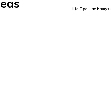
deas
Що Про Нас Кажут