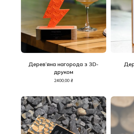
Дерев’яна нагорода з 3D-
Дер
друком
2400,00
₴