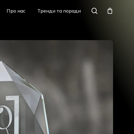
Menu
search
Про нас
Тренди та поради
Закрити
кошик