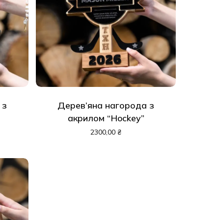
 з
Дерев’яна нагорода з
акрилом “Hockey”
2300,00
₴