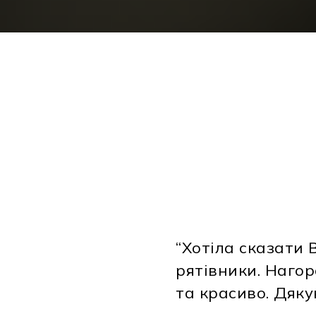
“Хотіла сказати 
У
рятівники. Наго
та красиво. Дяку