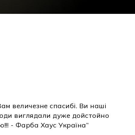
Вам величезне спасибі. Ви наші
 кошику немає товарів.
роди виглядали дуже дойстойно
ю!!! - Фарба Хаус Україна”
До Магазину