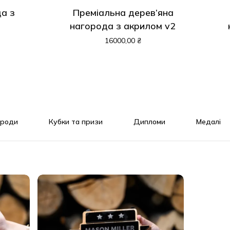
а з
Преміальна дерев’яна
нагорода з акрилом v2
16000,00
₴
ороди
Кубки та призи
Дипломи
Медалі