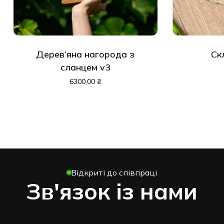
Дерев’яна нагорода з
Ск
сланцем v3
6300,00
₴
Відкриті до співпраці
Зв'язок із нами