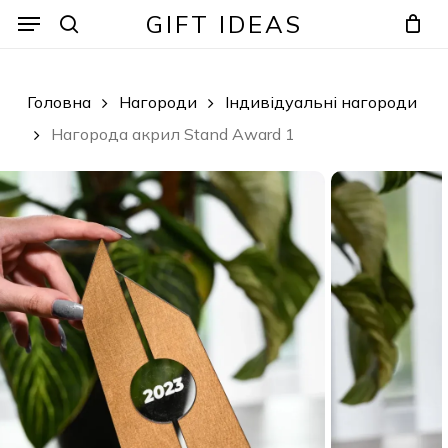
Skip
Menu
Menu
GIFT IDEAS
to
search
Кошик
Закрити
кошик
main
content
Головна
Нагороди
Індивідуальні нагороди
Нагорода акрил Stand Award 1