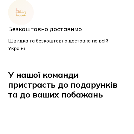
Безкоштовно доставимо
Швидка та безкоштовна доставка по всій
У кошику немає
Україні.
товарів.
У
нашої
команди
До Магазину
пристрасть
до
подарунків
та
до
ваших
побажань