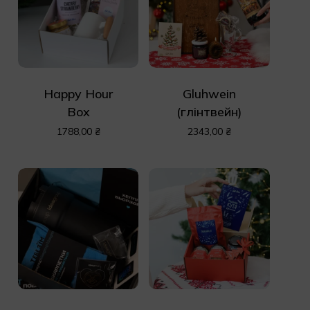
Happy Hour
Gluhwein
Box
(глінтвейн)
1788,00
₴
2343,00
₴