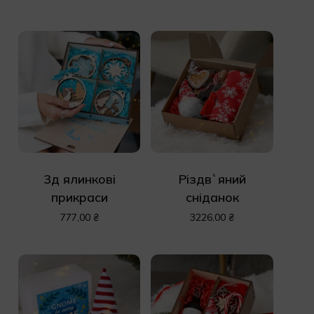
3д ялинкові
Різдв`яний
У кошику немає
прикраси
сніданок
товарів.
777,00
₴
3226,00
₴
До Магазину