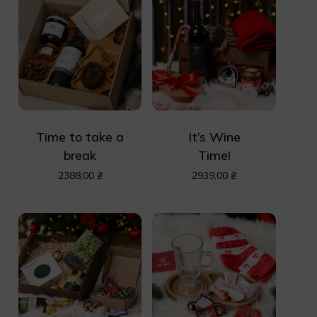
Time to take a
It’s Wine
break
Time!
2388,00
₴
2939,00
₴