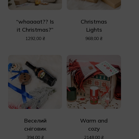
“whaaaat?? Is
Christmas
it Christmas?”
Lights
1292,00
₴
968,00
₴
Веселий
Warm and
сніговик
cozy
394,00
₴
2148,00
₴