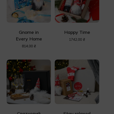
Gnome in
Happy Time
Every Home
1742,00
₴
814,00
₴
Святковий
Stay relaxed