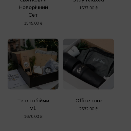
Новорічний
1537,00
₴
Сет
1545,00
₴
Теплі обійми
Office core
v1
2532,00
₴
1670,00
₴