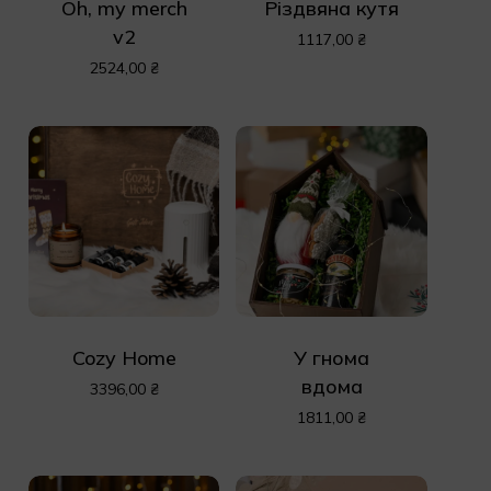
Oh, my merch
Різдвяна кутя
v2
1117,00
₴
2524,00
₴
Cozy Home
У гнома
вдома
3396,00
₴
1811,00
₴