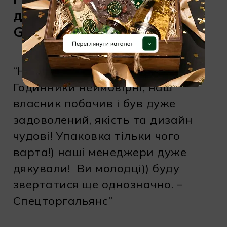
до такої нагоди від
GiftIdeas
“Нам все дуже сподобалось!
Годинники неймовірні, наш
власник побачив і був дуже
задоволений, якість та дизайн
чудові! Упаковка тільки чого
варта!) наші менеджери дуже
дякували! Ви молодці)) буду
звертатися ще однозначно. –
Спецторгальянс”