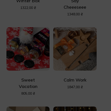
Winter Box
Say
Cheeeseee
1322,00
₴
1348,00
₴
Sweet
Calm Work
Vacation
1847,00
₴
805,00
₴