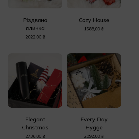
Різдвяна
Cozy House
ялинка
1588,00
₴
2022,00
₴
Еlegant
Every Day
Christmas
Hygge
2736,00
₴
2092,00
₴