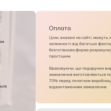
Оплата
Ціни, вказані на сайті, можуть 
м
залежності від багатьох факторі
безготівкова форма розрахунку
простішим.
Враховуючи, що подарунки виро
замовлення виготовляються по 
70% перед початком виробницт
ся,
відвантаженням замовлення.
ється,