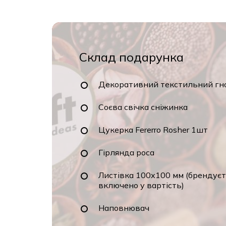
Склад подарунка
Декоративний текстильний гно
Соєва свічка сніжинка
Цукерка Fererro Rosher 1шт
Гірлянда роса
Листівка 100х100 мм (брендуєть
включено у вартість)
Наповнювач
Коробка 140х140х70мм (бренду