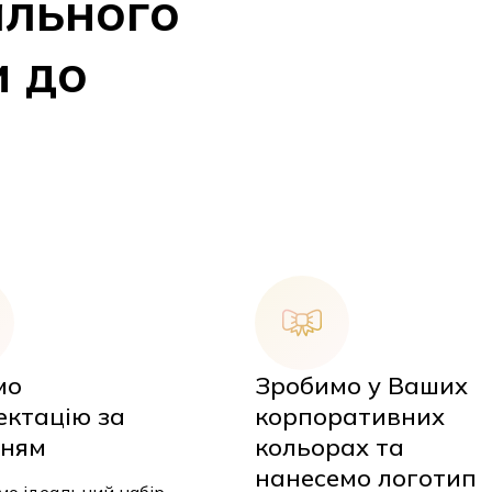
и до
мо
Зробимо у Ваших
ктацію за
корпоративних
У
ням
кольорах та
нанесемо логотип
о ідеальний
аховуючи всі ваші