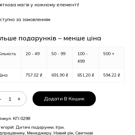
кова магія у кожному елементі!
упно за замовленням
ьше подарунків – менше ціна
ькість
20 - 49
50 - 99
100 -
500 +
499
на
757,02
₴
691,90
₴
651,20
₴
594,22
₴
Додати В Кошик
кул:
КП-0298
горій:
Дитячі подарунки
,
Ігри
,
рацівнику
,
Менеджеру
,
Новий рік
,
Святкові