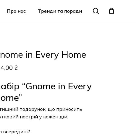
Menu
search
Про нас
Тренди та поради
Закрити
кошик
X
ome in Every Home
,00
₴
бір “Gnome in Every
ome”
ишний подарунок, що приносить
ковий настрій у кожен дім.
всередині?