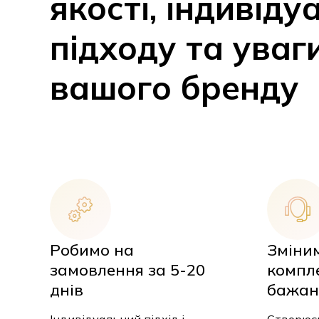
підходу та уваг
вашого бренду
Робимо на
Зміни
замовлення за 5-20
компле
днів
бажан
Індивідуальний підхід і
Створюєм
швидке виконання для
набір, вр