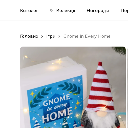
Skip
to
Каталог
✨
Колекції
Нагороди
По
main
content
Головна
Ігри
Gnome in Every Home