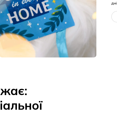
дні
,
Т
ажає:
іальної
ального