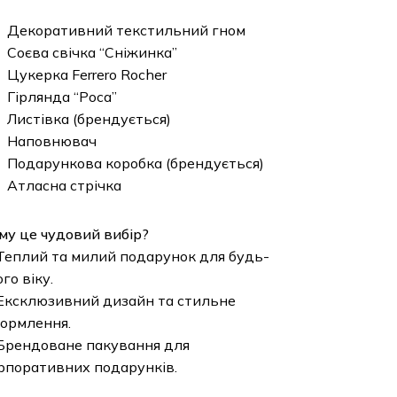
Декоративний текстильний гном
Соєва свічка “Сніжинка”
Цукерка Ferrero Rocher
Гірлянда “Роса”
Листівка (брендується)
Наповнювач
Подарункова коробка (брендується)
Атласна стрічка
 це чудовий вибір?
плий та милий подарунок для будь-
о віку.
склюзивний дизайн та стильне
рмлення.
ендоване пакування для
оративних подарунків.