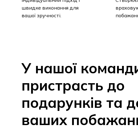
вашої зручності.
побажанн
У
нашої
команд
пристрасть
до
подарунків
та
д
ваших
побажан