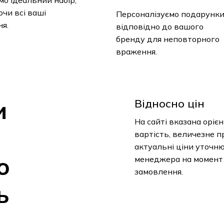
Персоналізуємо подарунки
я.
відповідно до вашого
бренду для неповторного
враження.
и
Відносно цін
На сайті вказана орієн
вартість, величезне п
– актуальні ціни уточн
о
менеджера на момент
замовлення.
ь