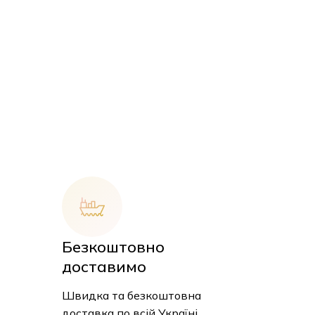
Безкоштовно
доставимо
 кошику немає товарів.
Швидка та безкоштовна
доставка по всій Україні.
До Магазину