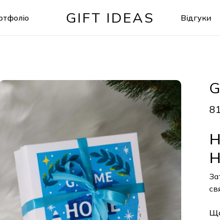
GIFT IDEAS
ртфоліо
Відгуки
Кошик
Gn
814
На
H
Зат
свят
Що 