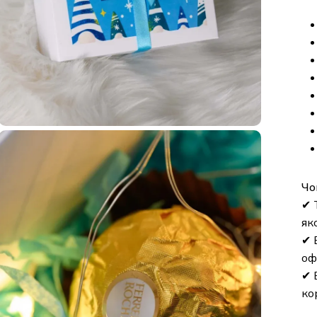
Чому
✔ Те
яког
✔ Ек
офо
✔ Бр
корп