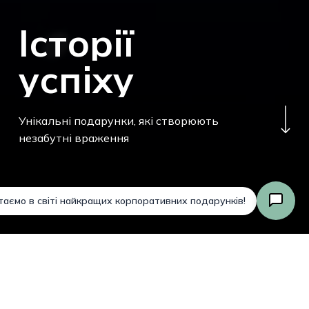
І
с
т
о
р
і
ї
у
с
п
і
х
у
Navigate to the next sectio
Унікальні подарунки, які
створюють незабутні враження
Разом:
0,00
₴
Оформлення
Переглянути Кошик
Замовлення