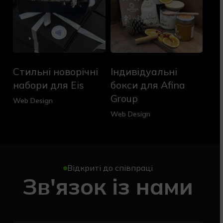
Стильні
Індивідуальні
Стильні новорічні
Індивідуальні
новорічні
бокси
набори
для
набори для Eis
бокси для Afina
для
Afina
Group
Web Design
Eis
Group
Web Design
Відкриті до співпраці
Зв'язок із нами