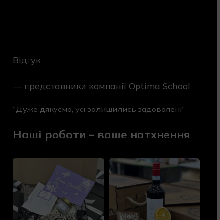
Відгук
— представники компанії Optima School
“Дуже дякуємо, усі залишились задоволені”
Наші роботи – ваше натхнення
Стильні
Індивідуальні
новорічні
бокси
набори
для
для
Afina
Eis
Group