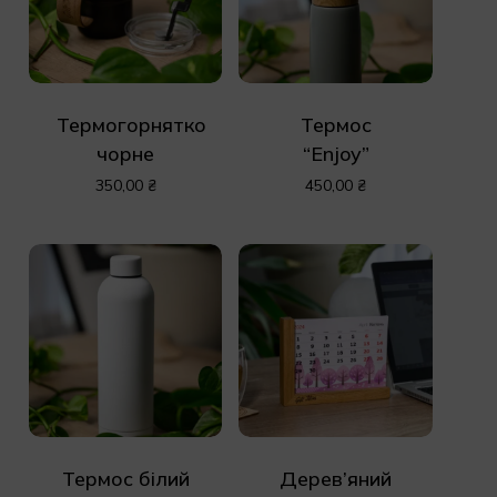
Термогорнятко
Термос
чорне
“Enjoy”
350,00
₴
450,00
₴
Термос білий
Дерев’яний