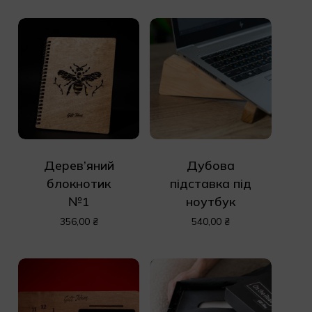
У кошику немає
Дерев’яний
Дубова
товарів.
блокнотик
підставка під
№1
ноутбук
356,00
₴
540,00
₴
До Магазину