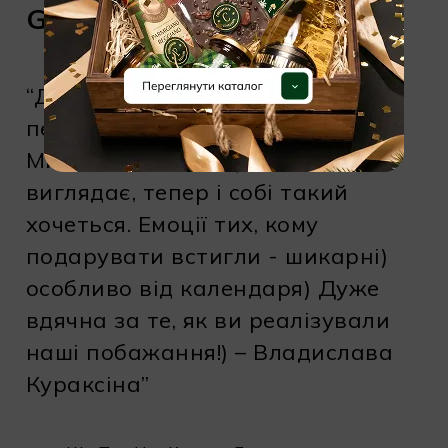
GiftIdeas
“Доброго дня) вчора забрали
першу коробку з подарунками)
Ми в захваті! Це дуже стильно
виглядає, тепер і собі такий
хочеться. Емоції тих, кому
подарувати встигли - шикарні)
особливо від календаря) Дуже
вдячна за те, як ви реалізували
наші побажання!) – Владислава
Кураксіна”