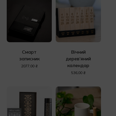
Смарт
Вічний
записник
дерев’яний
календар
2077,00
₴
536,00
₴