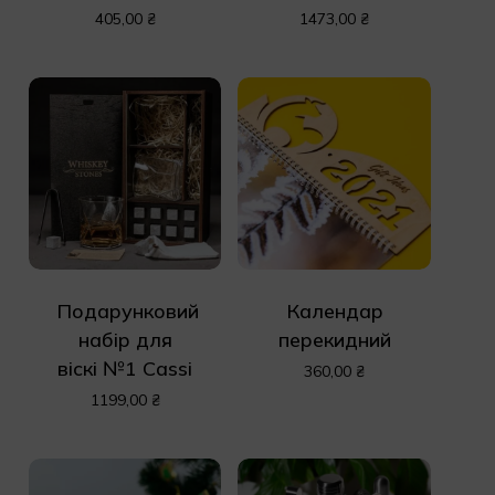
405,00
₴
1473,00
₴
Подарунковий
Календар
набір для
перекидний
віскі №1 Cassi
360,00
₴
1199,00
₴