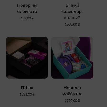
Новорічні
Вічний
блокноти
календар-
коло v2
459,00
₴
1065,00
₴
IT box
Назад в
майбутнє
1821,00
₴
1100,00
₴