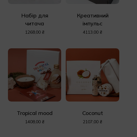
Набір для
Креативний
читача
імпульс
1268,00
₴
4113,00
₴
Tropical mood
Coconut
1408,00
₴
2107,00
₴