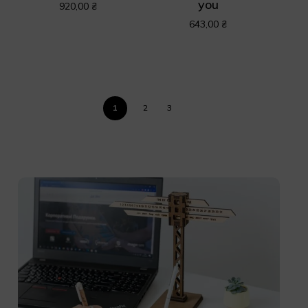
you
920,00
₴
643,00
₴
1
2
3