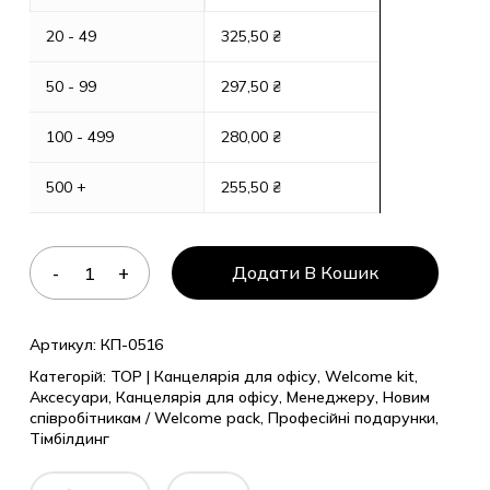
20 - 49
325,50
₴
50 - 99
297,50
₴
100 - 499
280,00
₴
500 +
255,50
₴
Додати В Кошик
Артикул:
КП-0516
Категорій:
TOP | Канцелярія для офісу
,
Welcome kit
,
Аксесуари
,
Канцелярія для офісу
,
Менеджеру
,
Новим
співробітникам / Welcome pack
,
Професійні подарунки
,
Тімбілдинг