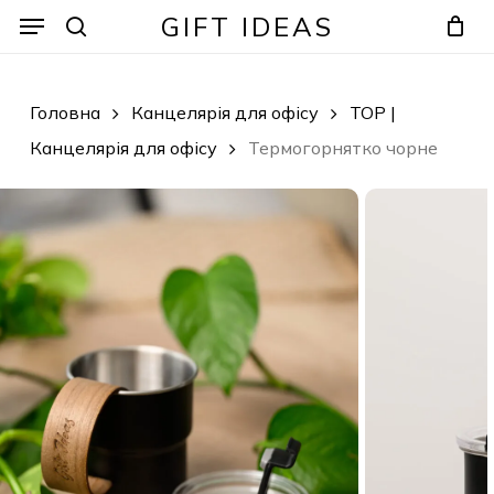
Skip
Menu
Menu
GIFT IDEAS
to
search
Кошик
Закрити
кошик
main
content
Головна
Канцелярія для офісу
TOP |
Канцелярія для офісу
Термогорнятко чорне