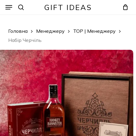
Skip
Menu
Menu
GIFT IDEAS
to
search
Кошик
Закрити
кошик
main
content
Головна
Менеджеру
ТОP | Менеджеру
X
Набір Черчіль