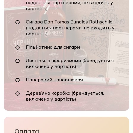
(брендується, включено у вартість)
Віскі Hankey Banister (алкоголь
надається партнерами, не входить у
вартість)
Сигара Don Tomas Bundles Rothschild
(надається партнерами, не входить у
вартість)
Гільйотина для сигари
Листівка з афоризмами (брендується,
включено у вартість)
Паперовий наповнювач
Дерев’яна коробка (брендується,
включено у вартість)