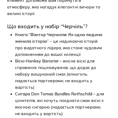
продуманому набору, кожен елемент
допоможе вам поринути в атмосферу, яка
нагадує елегантні вечори та великі історії.
Що входить у набір “Черчіль”?
Книга “Фактор Черчилля: Як одна людина
змінила історію”
– це надихаюча історія
про видатного лідера, яка стане чудовим
доповненням до вашої колекції
Віскі Hankey Banister
– якісне віскі для
справжніх поціновувачів, що додає до
набору вишуканий смак (алкоголь
надається партнерами, не входить у
вартість)
Сигара Don Tomas Bundles Rothschild
–
для цінителів, які хочуть поєднати смак
віскі з якісною сигарою (надається
партнерами, не входить у вартість)