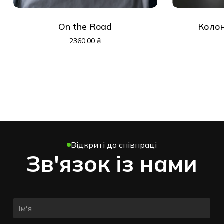
On the Road
Колонка
2360,00
₴
Відкриті до співпраці
Зв'язок із нами