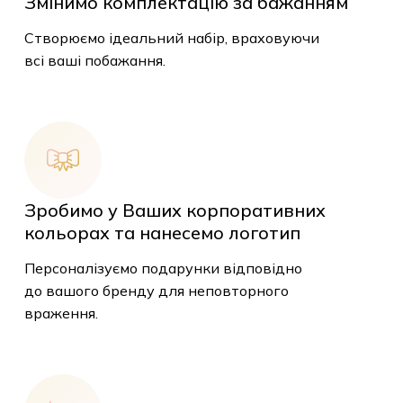
Змінимо комплектацію за
бажанням
Створюємо ідеальний набір, враховуючи
всі ваші побажання.
Зробимо у Ваших корпоративних
кольорах та нанесемо логотип
У кошику немає
Персоналізуємо подарунки відповідно
товарів.
до вашого бренду для неповторного
враження.
До Магазину