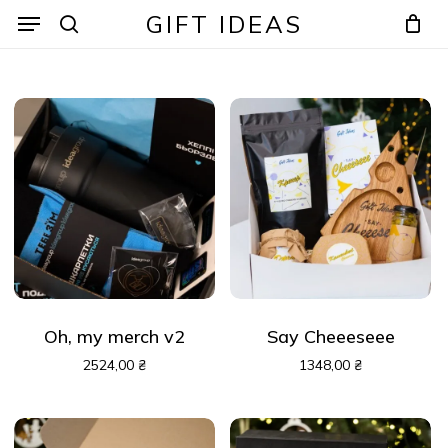
Skip
Menu
Menu
GIFT IDEAS
to
search
Кошик
Закрити
кошик
main
content
Oh, my merch v2
Say Cheeeseee
2524,00
₴
1348,00
₴