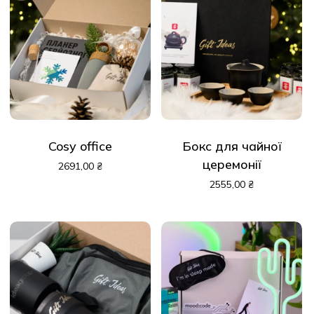
Cosy office
Бокс для чайної
церемонії
2691,00
₴
2555,00
₴