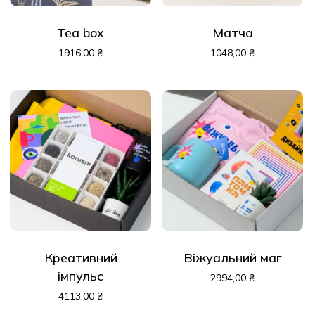
Tea box
Матча
1916,00
₴
1048,00
₴
Креативний
Віжуальний маг
імпульс
2994,00
₴
4113,00
₴