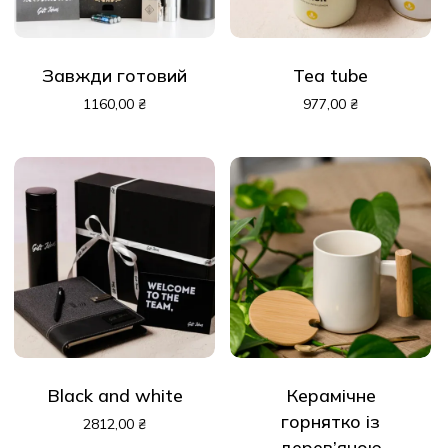
Завжди готовий
Tea tube
1160,00
₴
977,00
₴
Black and white
Керамічне
горнятко із
2812,00
₴
дерев’яною