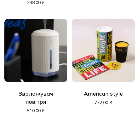
338,00
₴
Зволожувач
American style
повітря
772,00
₴
510,00
₴