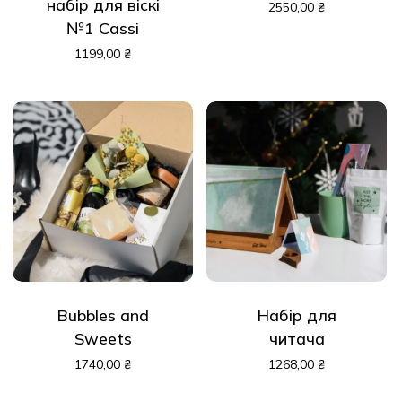
набір для віскі
2550,00
₴
№1 Cassi
1199,00
₴
Bubbles and
Набір для
Sweets
читача
1740,00
₴
1268,00
₴