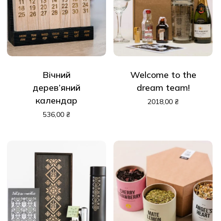
У кошику немає
товарів.
Вічний
Welcome to the
До Магазину
дерев’яний
dream team!
календар
2018,00
₴
536,00
₴