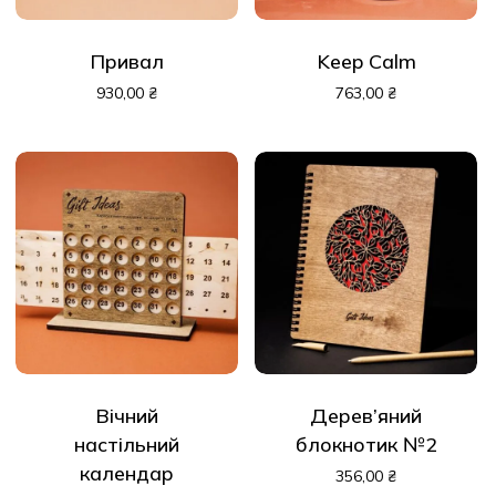
Привал
Keep Calm
930,00
₴
763,00
₴
Вічний
Дерев’яний
настільний
блокнотик №2
календар
356,00
₴