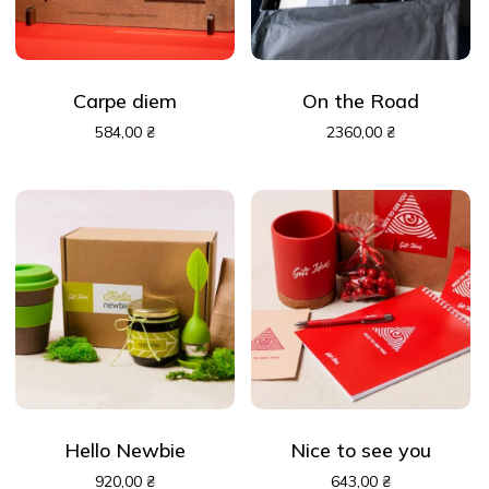
Carpe diem
On the Road
584,00
₴
2360,00
₴
Hello Newbie
Nice to see you
920,00
₴
643,00
₴