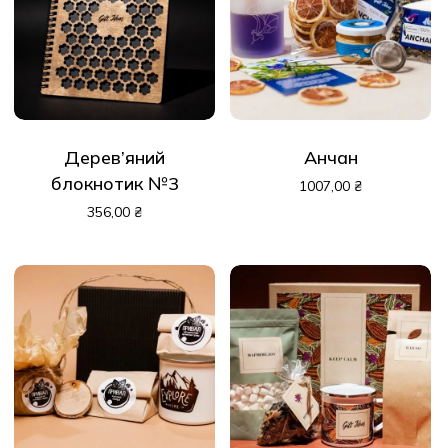
Дерев’яний
Анчан
блокнотик №3
1007,00
₴
356,00
₴