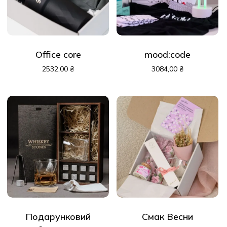
Office core
mood:code
2532,00
₴
3084,00
₴
Подарунковий
Смак Весни