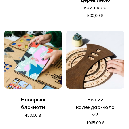
кришкою
500,00
₴
Новорічні
Вічний
блокноти
календар-коло
v2
459,00
₴
1065,00
₴