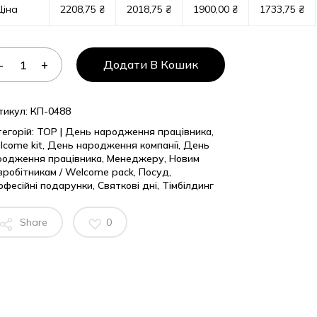
на
2208,75
₴
2018,75
₴
1900,00
₴
1733,75
₴
Додати В Кошик
кул:
КП-0488
горій:
TOP | День народження працівника
,
ome kit
,
День народження компанії
,
День
дження працівника
,
Менеджеру
,
Новим
обітникам / Welcome pack
,
Посуд
,
есійні подарунки
,
Святкові дні
,
Тімбілдинг
Share
0