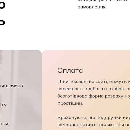
о
замовлення.
ь
Оплата
Ціни, вказані на сайті, можуть 
 включено
залежності від багатьох факторі
безготівкова форма розрахунку
простішим.
 у
Враховуючи, що подарунки виро
ся,
замовлення виготовляються по 