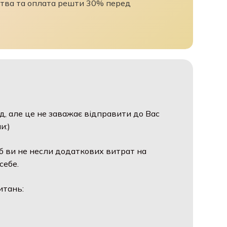
ва та оплата решти 30% перед
, але це не заважає відправити до Вас
:)
 ви не несли додаткових витрат на
ебе.
тань: