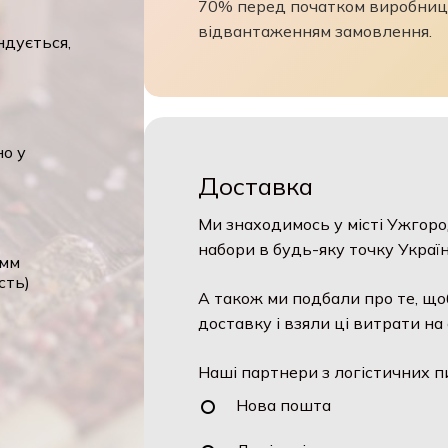
70% перед початком виробницт
відвантаженням замовлення.
дується,
о у
Доставка
Ми знаходимось у місті Ужгород
набори в будь-яку точку України
мм
ть)
А також ми подбали про те, щоб
доставку і взяли ці витрати на с
Наші партнери з логістичних пи
Нова пошта