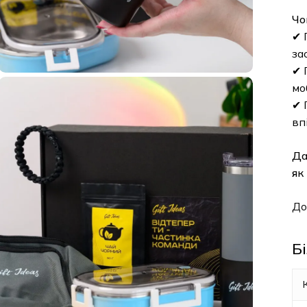
Чому
✔ Пр
заст
✔ Пі
мобі
✔ П
впіз
Дару
як к
Дост
Біл
Кіл