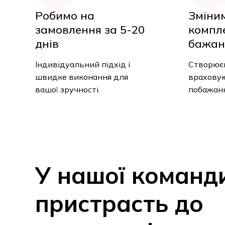
Робимо на
Зміни
замовлення за 5-20
компле
днів
бажан
Індивідуальний підхід і
Створюєм
швидке виконання для
набір, вр
вашої зручності.
побажанн
У
нашої
команд
пристрасть
до