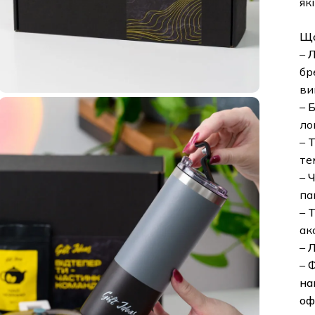
які 
Що 
–
Ла
брен
вико
–
Ба
лого
–
Те
темп
–
Чор
паке
–
Та
аксе
–
Ли
–
Фі
нап
офо