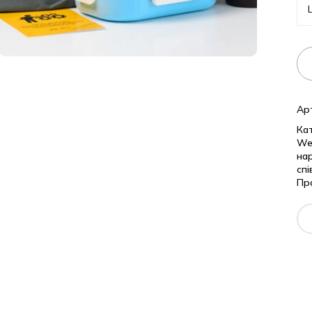
Ці
Арти
Кате
Welc
наро
співр
Проф