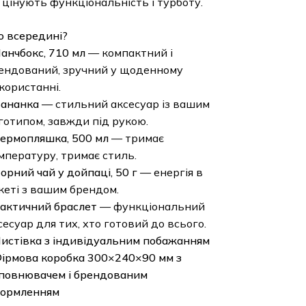
цінують функціональність і турботу.
всередині?
нчбокс, 710 мл
— компактний і
дований, зручний у щоденному
ристанні.
нанка
— стильний аксесуар із вашим
типом, завжди під рукою.
рмопляшка, 500 мл
— тримає
ературу, тримає стиль.
ний чай у дойпаці, 50 г
— енергія в
ті з вашим брендом.
ктичний браслет
— функціональний
суар для тих, хто готовий до всього.
стівка з індивідуальним побажанням
рмова коробка 300×240×90 мм з
овнювачем і брендованим
рмленням