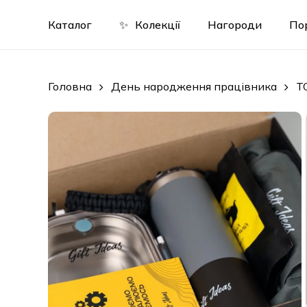
Skip
to
Каталог
✨
Колекції
Нагороди
По
main
content
Головна
День народження працівника
T