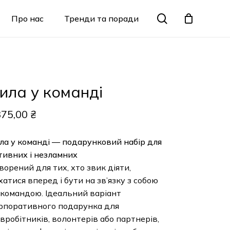
Menu
search
Про нас
Тренди та поради
Закрити
кошик
X
ла у команді
5,00
₴
 у команді
— подарунковий набір для
вних і незламних
рений для тих, хто звик діяти,
тися вперед і бути на зв’язку з собою
омандою. Ідеальний варіант
оративного подарунка для
робітників, волонтерів або партнерів,