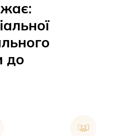
ажає:
іальної
ального
и до
У