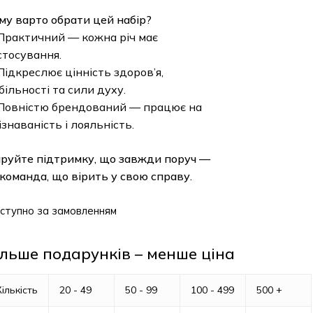
 варто обрати цей набір?
актичний — кожна річ має
осування.
дкреслює цінність здоров’я,
льності та сили духу.
овністю брендований — працює на
наваність і лояльність.
йте підтримку, що завжди поруч —
оманда, що вірить у свою справу.
упно за замовленням
ьше подарунків – менше ціна
ькість
20 - 49
50 - 99
100 - 499
500 +