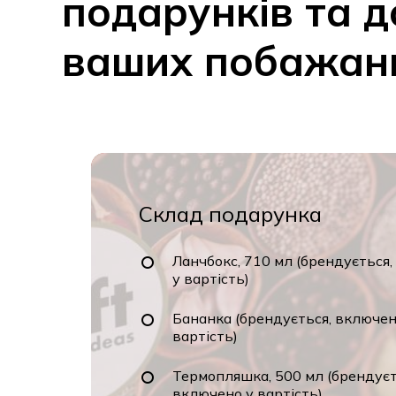
подарунків
та
д
ваших
побажан
Склад подарунка
Ланчбокс, 710 мл (брендується,
у вартість)
Бананка (брендується, включено
вартість)
Термопляшка, 500 мл (брендуєть
включено у вартість)