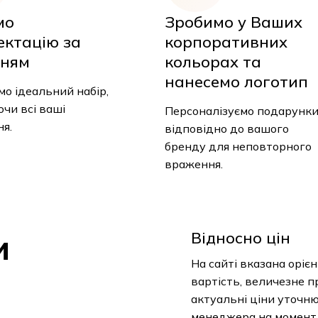
мо
Зробимо у Ваших
ктацію за
корпоративних
ням
кольорах та
нанесемо логотип
о ідеальний
аховуючи всі ваші
Персоналізуємо подарунки
я.
відповідно до вашого
бренду для неповторного
враження.
и
Відносно цін
На сайті вказана орієн
вартість, величезне п
– актуальні ціни уточн
менеджера на момент