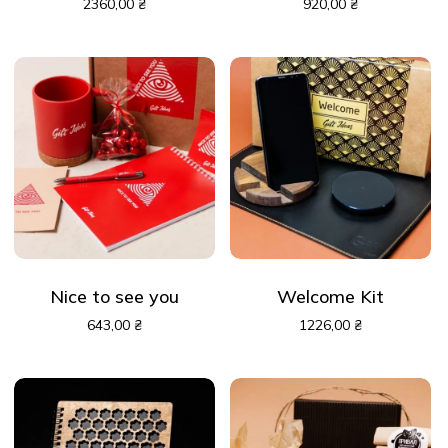
2360,00
₴
920,00
₴
Nice to see you
Welcome Kit
643,00
₴
1226,00
₴