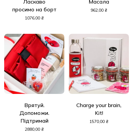
Ласкаво
Масала
просимо на борт
962,00
₴
1076,00
₴
Врятуй.
Charge your brain,
Допоможи.
Kit!
Підтримай
1570,00
₴
2880,00
₴