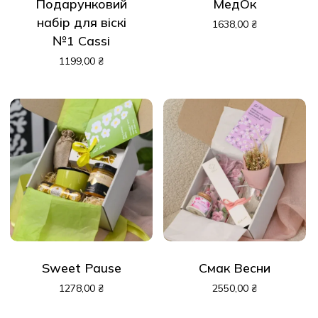
Подарунковий
МедОк
набір для віскі
1638,00
₴
№1 Cassi
1199,00
₴
Sweet Pause
Смак Весни
1278,00
₴
2550,00
₴