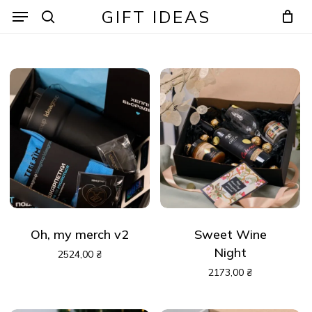
Skip
Menu
Menu
GIFT IDEAS
to
search
Кошик
Закрити
кошик
main
content
Oh, my merch v2
Sweet Wine
Night
2524,00
₴
2173,00
₴