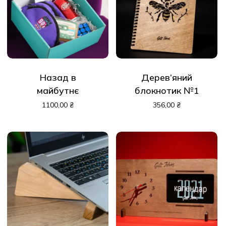
Назад в
Дерев’яний
майбутнє
блокнотик №1
1100,00
₴
356,00
₴