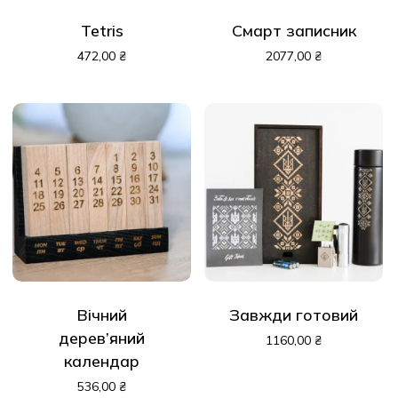
Tetris
Смарт записник
472,00
₴
2077,00
₴
Вічний
Завжди готовий
дерев’яний
1160,00
₴
календар
536,00
₴