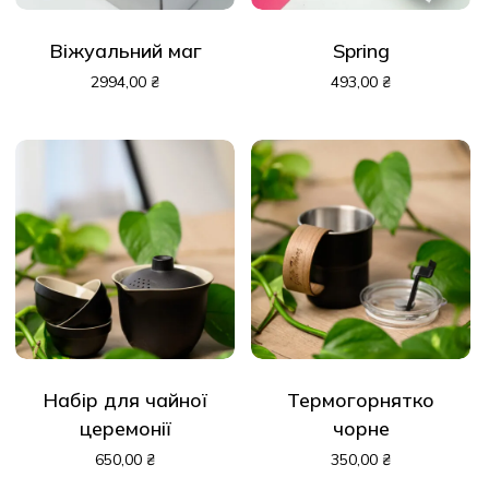
Віжуальний маг
Spring
2994,00
₴
493,00
₴
Набір для чайної
Термогорнятко
церемонії
чорне
650,00
₴
350,00
₴