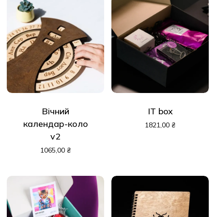
У кошику немає
товарів.
До Магазину
Вічний
IT box
календар-коло
1821,00
₴
v2
1065,00
₴