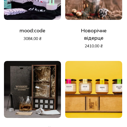
mood:code
Новорічне
відерце
3084,00
₴
2410,00
₴