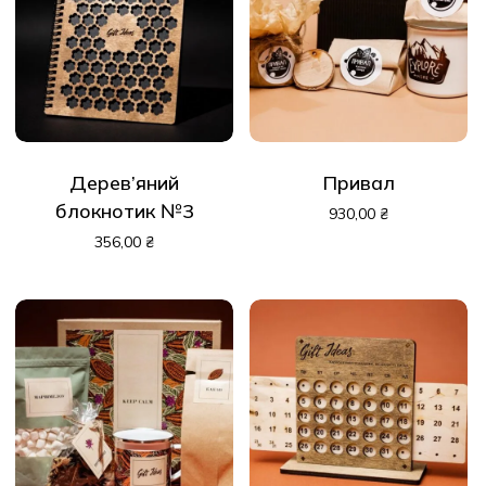
Дерев’яний
Привал
блокнотик №3
930,00
₴
356,00
₴