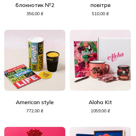
блокнотик №2
повітря
356,00
₴
510,00
₴
American style
Aloha Kit
772,00
₴
1059,00
₴