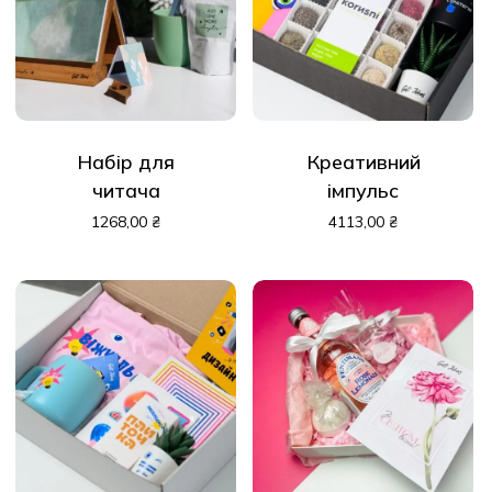
Набір для
Креативний
читача
імпульс
1268,00
₴
4113,00
₴