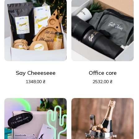
Say Cheeeseee
Office core
1348,00
₴
2532,00
₴