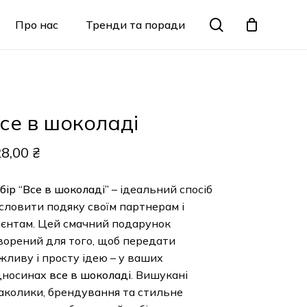
Menu
search
Про нас
Тренди та поради
Закрити
кошик
се в шоколаді
28,00
₴
бір “Все в шоколаді”
– ідеальний спосіб
словити подяку своїм партнерам і
ієнтам. Цей смачний подарунок
ворений для того, щоб передати
жливу і просту ідею – у ваших
дносинах
все в шоколаді
. Вишукані
аколики, брендування та стильне