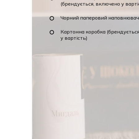
(брендується, включено у варті
Чорний паперовий наповнюва
Картонна коробка (брендуєтьс
у вартість)