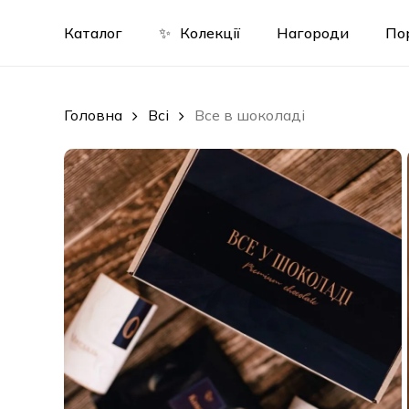
Skip
to
Каталог
✨
Колекції
Нагороди
По
main
content
Головна
Всі
Все в шоколаді