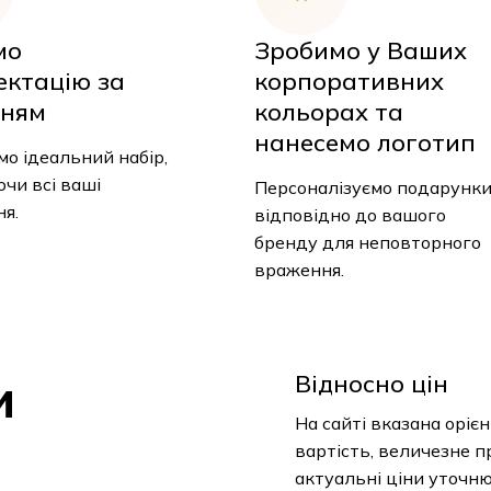
мо
Зробимо у Ваших
ектацію за
корпоративних
ням
кольорах та
нанесемо логотип
о ідеальний набір,
чи всі ваші
Персоналізуємо подарунк
я.
відповідно до вашого
бренду для неповторного
враження.
и
Відносно цін
На сайті вказана оріє
вартість, величезне п
актуальні ціни уточн