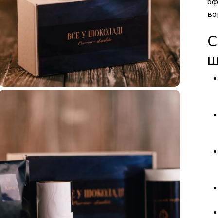
оф
ва
С
ш