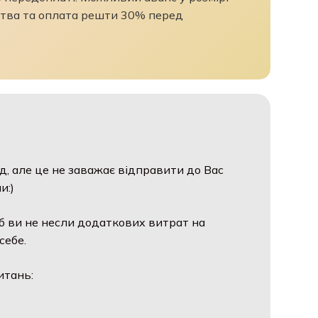
тва та оплата решти 30% перед
д, але це не заважає відправити до Вас
и:)
б ви не несли додаткових витрат на
себе.
итань: