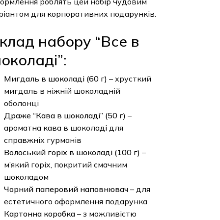
ормлення роблять цей набір чудовим
ріантом для корпоративних подарунків.
клад набору “Все в
околаді”:
Мигдаль в шоколаді (60 г)
– хрусткий
мигдаль в ніжній шоколадній
оболонці
Драже “Кава в шоколаді” (50 г)
–
ароматна кава в шоколаді для
справжніх гурманів
Волоський горіх в шоколаді (100 г)
–
м’який горіх, покритий смачним
шоколадом
Чорний паперовий наповнювач
– для
естетичного оформлення подарунка
Картонна коробка
– з можливістю