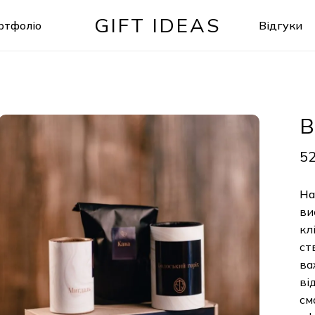
GIFT IDEAS
ртфоліо
Відгуки
Кошик
В
5
На
ви
кл
ст
ва
ві
см