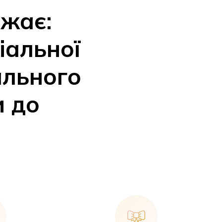
ажає:
іальної
ального
и до
У