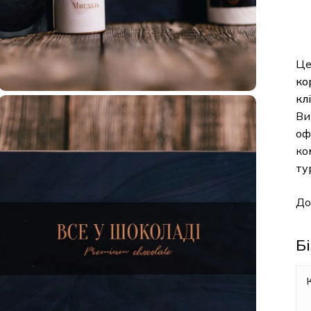
Це
ко
кл
Ви
оф
ко
ту
До
Б