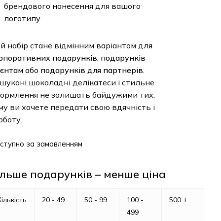
брендового нанесення для вашого
логотипу
й набір стане відмінним варіантом для
рпоративних подарунків
,
подарунків
ієнтам
або
подарунків для партнерів
.
шукані шоколадні делікатеси і стильне
ормлення не залишать байдужими тих,
му ви хочете передати свою вдячність і
рботу.
ступно за замовленням
ільше подарунків – менше ціна
Кількість
20 - 49
50 - 99
100 -
500 +
499