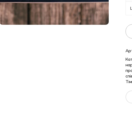
Ар
Кат
на
пр
спі
Тім