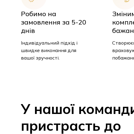
Робимо на
Зміни
замовлення за 5-20
компл
днів
бажан
Індивідуальний підхід і
Створюєм
швидке виконання для
враховую
вашої зручності.
побажанн
У
нашої
команд
пристрасть
до