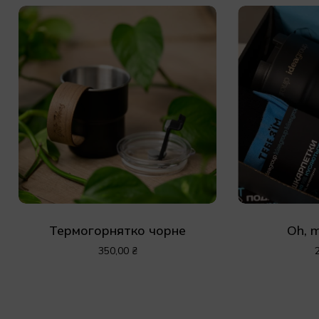
Термогорнятко чорне
Oh, 
350,00
₴