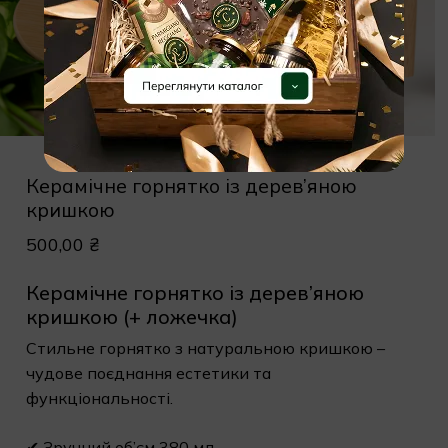
Керамічне горнятко із дерев’яною
кришкою
500,00
₴
Керамічне горнятко із дерев’яною
кришкою (+ ложечка)
Стильне горнятко з натуральною кришкою –
чудове поєднання естетики та
функціональності.
✔ Зручний об’єм 380 мл.