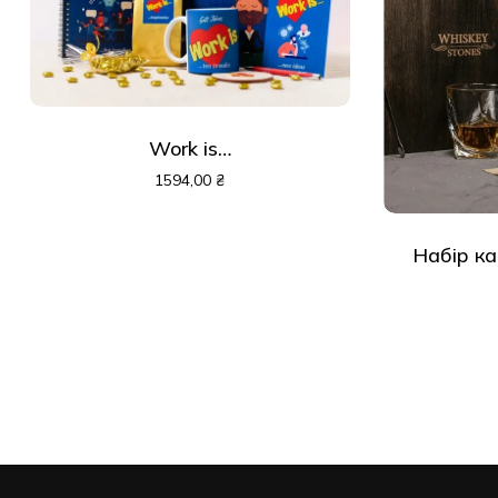
Work is…
1594,00
₴
Набір ка