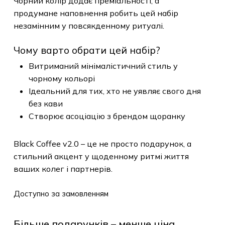
Чорний колір додає преміальності, а
продумане наповнення робить цей набір
незамінним у повсякденному ритуалі.
Чому варто обрати цей набір?
Витриманий мінімалістичний стиль у
чорному кольорі
Ідеальний для тих, хто не уявляє свого дня
без кави
Створює асоціацію з брендом щоранку
Black Coffee v2.0 – це не просто подарунок, а
стильний акцент у щоденному ритмі життя
ваших колег і партнерів.
Доступно за замовленням
Більше подарунків – менше ціна