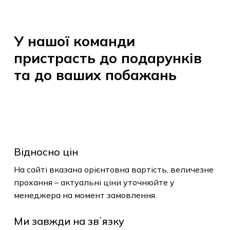
товарів.
У
нашої
команди
До Магазину
пристрасть
до
подарунків
та
до
ваших
побажань
Відносно цін
На сайті вказана орієнтовна вартість, величезне
прохання – актуальні ціни уточнюйте у
менеджера на момент замовлення.
Ми завжди на звʼязку