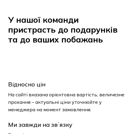
товарів.
У
нашої
команди
До Магазину
пристрасть
до
подарунків
та
до
ваших
побажань
Відносно цін
На сайті вказана орієнтовна вартість, величезне
прохання – актуальні ціни уточнюйте у
менеджера на момент замовлення.
Ми завжди на звʼязку