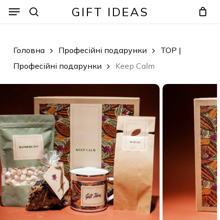
Skip
Menu
Menu
GIFT IDEAS
to
search
Кошик
Закрити
кошик
main
content
Головна
Професійні подарунки
TOP |
Професійні подарунки
Keep Calm