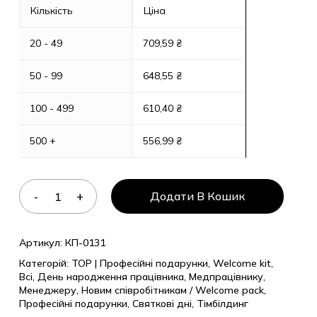
Кількість
Ціна
20 - 49
709,59
₴
50 - 99
648,55
₴
100 - 499
610,40
₴
500 +
556,99
₴
Додати В Кошик
Артикул:
КП-0131
Категорій:
TOP | Професійні подарунки
,
Welcome kit
,
Всі
,
День народження працівника
,
Медпрацівнику
,
Менеджеру
,
Новим співробітникам / Welcome pack
,
Професійні подарунки
,
Святкові дні
,
Тімбілдинг