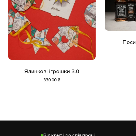
Поси
Ялинкові іграшки 3.0
330,00
₴
Відкриті до співпраці