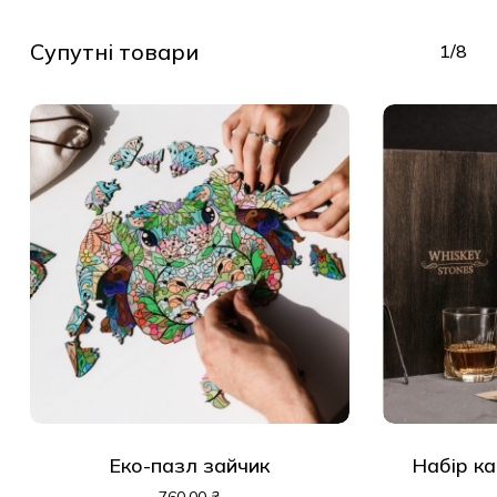
Супутні товари
1/8
Еко-пазл зайчик
Набір ка