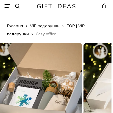
Skip
Menu
Menu
GIFT IDEAS
to
search
Кошик
Закрити
кошик
main
content
Головна
VIP подарунки
TOP | VIP
подарунки
Cosy office