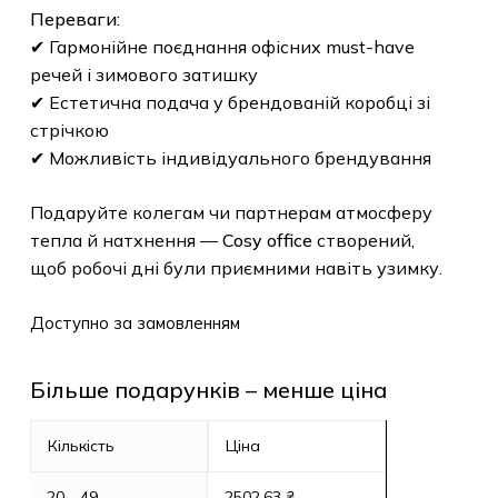
Переваги:
✔ Гармонійне поєднання офісних must-have
речей і зимового затишку
✔ Естетична подача у брендованій коробці зі
стрічкою
✔ Можливість індивідуального брендування
Подаруйте колегам чи партнерам атмосферу
тепла й натхнення —
Cosy office
створений,
щоб робочі дні були приємними навіть узимку.
Доступно за замовленням
Більше подарунків – менше ціна
Кількість
Ціна
20 - 49
2502,63
₴