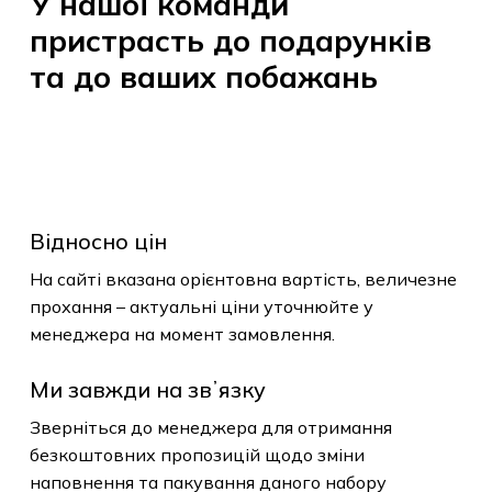
У
нашої
команди
пристрасть
до
подарунків
У кошику немає
та
до
ваших
побажань
товарів.
До Магазину
Відносно цін
На сайті вказана орієнтовна вартість, величезне
прохання – актуальні ціни уточнюйте у
менеджера на момент замовлення.
Ми завжди на звʼязку
Зверніться до менеджера для отримання
безкоштовних пропозицій щодо зміни
наповнення та пакування даного набору