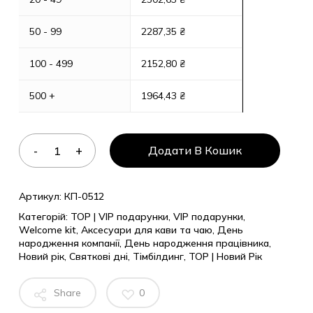
50 - 99
2287,35
₴
100 - 499
2152,80
₴
500 +
1964,43
₴
Додати В Кошик
Артикул:
КП-0512
Категорій:
TOP | VIP подарунки
,
VIP подарунки
,
Welcome kit
,
Аксесуари для кави та чаю
,
День
народження компанії
,
День народження працівника
,
Новий рік
,
Святкові дні
,
Тімбілдинг
,
ТОР | Новий Рік
Share
0