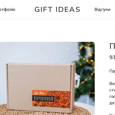
GIFT IDEAS
ртфоліо
Відгуки
Кошик
П
9
Пр
Ви
ст
га
де