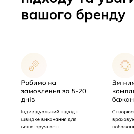
вашого бренду
Робимо на
Зміни
замовлення за 5-20
компл
днів
бажан
Індивідуальний підхід і
Створюєм
швидке виконання для
враховую
вашої зручності.
побажанн