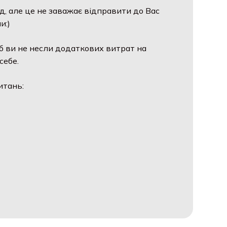
д, але це не заважає відправити до Вас
и:)
б ви не несли додаткових витрат на
себе.
итань: