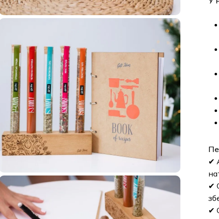
У 
Пе
✔ 
на
✔ 
зб
✔ 