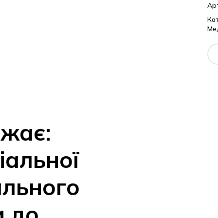
Ар
Кат
Ме
ажає:
іальної
ального
и до