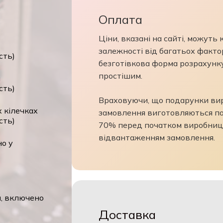
Оплата
Ціни, вказані на сайті, можуть
т
залежності від багатьох фактор
сть)
безготівкова форма розрахунк
простішим.
й
сть)
Враховуючи, що подарунки виро
 кілечках
замовлення виготовляються по
сть)
70% перед початком виробниц
відвантаженням замовлення.
но у
я, включено
Доставка