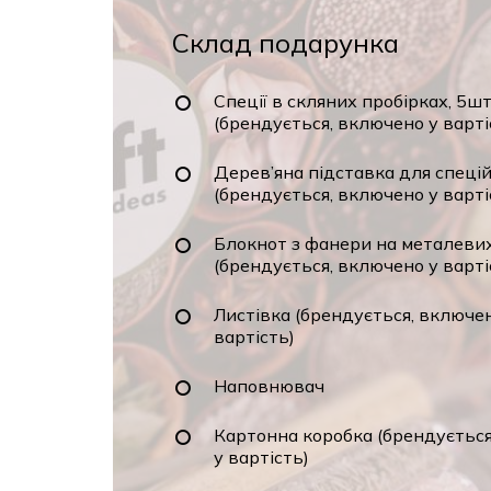
Склад подарунка
Спеції в скляних пробірках, 5ш
(брендується, включено у варті
Дерев’яна підставка для спеці
(брендується, включено у варті
Блокнот з фанери на металевих
(брендується, включено у варті
Листівка (брендується, включе
вартість)
Наповнювач
Картонна коробка (брендуєтьс
у вартість)