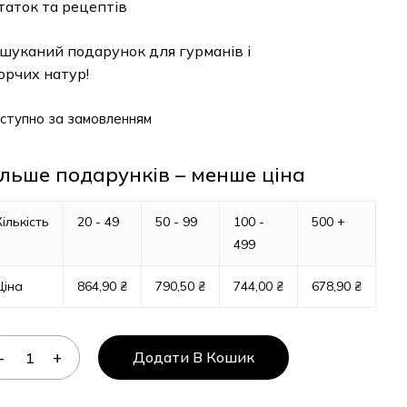
таток та рецептів
шуканий подарунок для гурманів і
орчих натур!
ступно за замовленням
ільше подарунків – менше ціна
Кількість
20 - 49
50 - 99
100 -
500 +
499
Ціна
864,90
₴
790,50
₴
744,00
₴
678,90
₴
Додати В Кошик