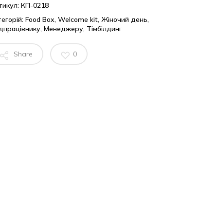
тикул:
КП-0218
егорій:
Food Box
,
Welcome kit
,
Жіночий день
,
дпрацівнику
,
Менеджеру
,
Тімбілдинг
Share
0