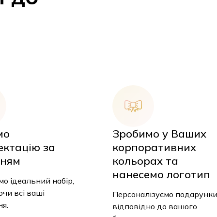
мо
Зробимо у Ваших
ектацію за
корпоративних
ням
кольорах та
нанесемо логотип
У
о ідеальний набір,
чи всі ваші
Персоналізуємо подарунк
я.
відповідно до вашого