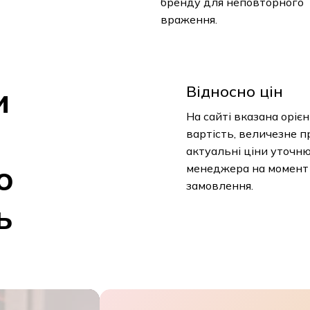
бренду для неповторного
враження.
и
Відносно цін
На сайті вказана оріє
вартість, величезне п
актуальні ціни уточн
о
менеджера на момент
замовлення.
ь