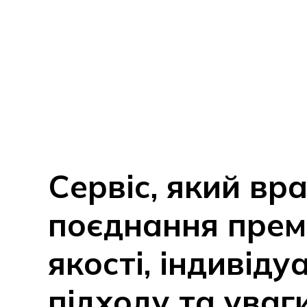
Сервіс, який вр
поєднання прем
якості, індивіду
підходу та уваг