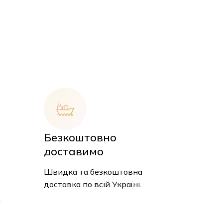
Безкоштовно
доставимо
Швидка та безкоштовна
доставка по всій Україні.
 кошику немає товарів.
и
До Магазину