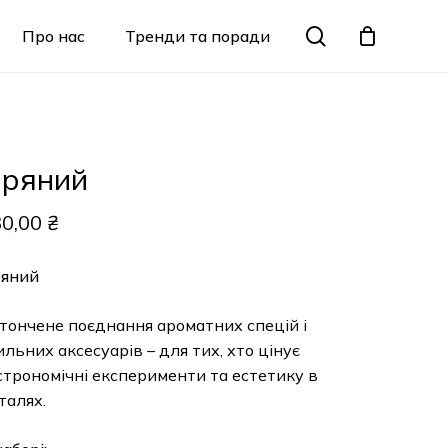
Menu
search
Про нас
Тренди та поради
Закрити
кошик
ряний
30,00
₴
яний
тончене поєднання ароматних спецій і
ильних аксесуарів – для тих, хто цінує
строномічні експерименти та естетику в
талях.