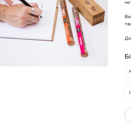
но
Ви
тв
До
Б