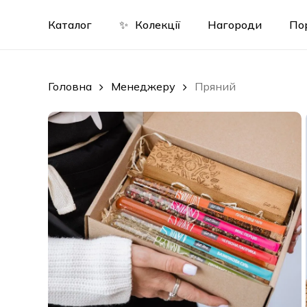
Skip
to
Каталог
✨
Колекції
Нагороди
По
main
content
Головна
Менеджеру
Пряний