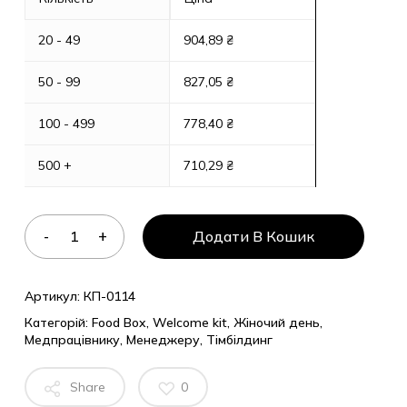
20 - 49
904,89
₴
50 - 99
827,05
₴
100 - 499
778,40
₴
500 +
710,29
₴
Додати В Кошик
Артикул:
КП-0114
Категорій:
Food Box
,
Welcome kit
,
Жіночий день
,
Медпрацівнику
,
Менеджеру
,
Тімбілдинг
Share
0