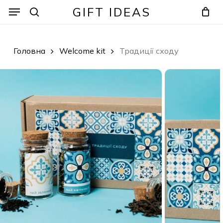
Skip
Menu
Menu
GIFT IDEAS
to
search
Кошик
Закрити
кошик
main
content
Головна
Welcome kit
Традиції сходу