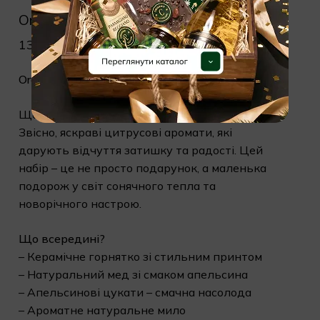
Orange vibe
1310,00
₴
Orange Vibe
Що створює справжній святковий настрій?
Звісно, яскраві цитрусові аромати, які
дарують відчуття затишку та радості. Цей
набір – це не просто подарунок, а маленька
подорож у світ сонячного тепла та
новорічного настрою.
Що всередині?
– Керамічне горнятко зі стильним принтом
– Натуральний мед зі смаком апельсина
– Апельсинові цукати – смачна насолода
– Ароматне натуральне мило