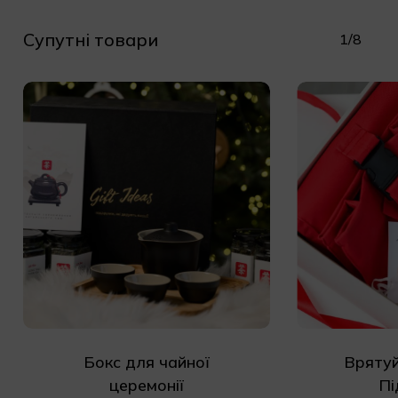
Супутні товари
1/8
Бокс для чайної
Врятуй
церемонії
Пі