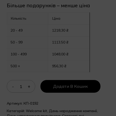
Більше подарунків – менше ціна
Кількість
Ціна
20 - 49
1218,30
₴
50 - 99
1113,50
₴
100 - 499
1048,00
₴
500 +
956,30
₴
Додати В Кошик
Артикул:
КП-0192
Категорій:
Welcome kit
,
День народження компанії
,
День народження працівника
,
Святкові дні
,