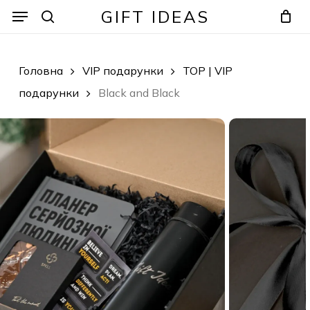
Skip
Menu
Menu
GIFT IDEAS
to
search
Кошик
Закрити
кошик
main
content
Головна
VIP подарунки
TOP | VIP
подарунки
Black and Black