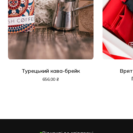
Турецький кава-брейк
Врят
656,00
₴