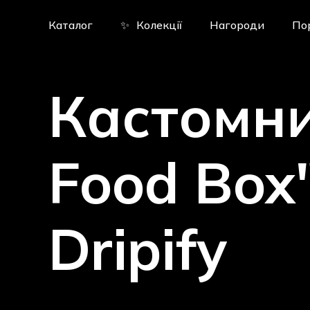
Skip
to
Каталог
✨
Колекції
Нагороди
По
main
content
Кастомн
Food
Box
Dripify