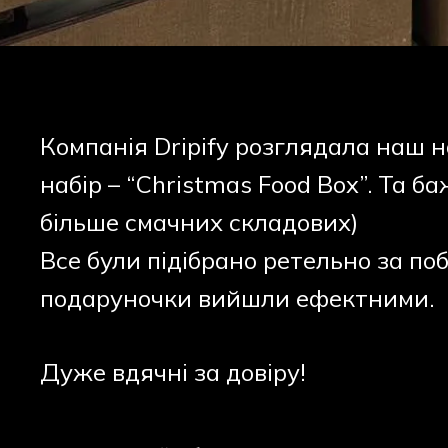
Компанія Dripify розглядала наш 
набір – “Christmas Food Box”. Та б
більше смачних складових)
Все були підібрано ретельно за по
подаруночки вийшли ефектними.
Дуже вдячні за довіру!