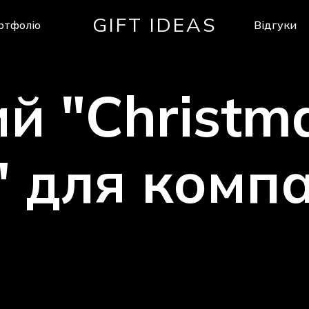
GIFT IDEAS
ртфоліо
Відгуки
Кошик
ий
"Christm
"
для
компа