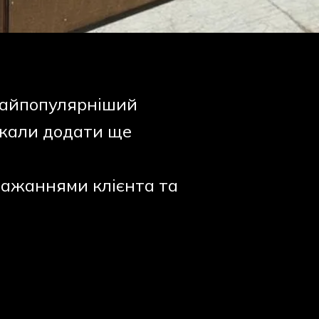
найпопулярніший
ажали додати ще
бажаннями клієнта та