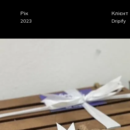
Рік
Клієнт
2023
Dripify