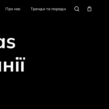
Menu
search
Про нас
Тренди та поради
Закрити
кошик
as
X
нії