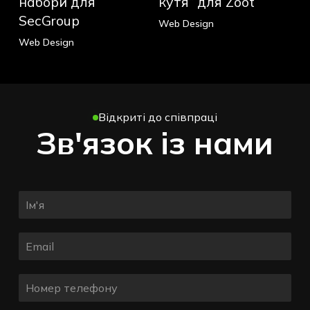
набори для
кутя” для Zoot
SecGroup
для
SecGroup
Web Design
Zoot
Web Design
Відкриті до співпраці
Зв'язок із нами