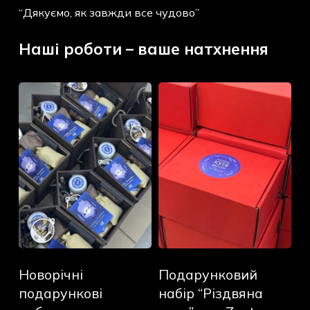
“Дякуємо, як завжди все чудово”
Наші роботи – ваше натхнення
Новорічні
Подарунковий
подарункові
набір
набори
“Різдвяна
для
кутя”
SecGroup
для
Zoot
Новорічні
Подарунковий
Новорічні
Подарунковий
подарункові
набір
набори
“Різдвяна
подарункові
набір “Різдвяна
для
кутя”