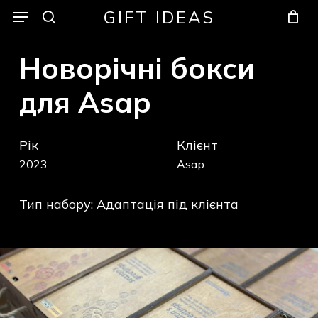
Skip
Menu
Menu
GIFT IDEAS
to
search
Кошик
Закрити
кошик
main
Новорічні
бокси
content
для
Asap
Рік
Клієнт
2023
Asap
Тип набору:
Адаптація під клієнта