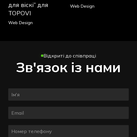
для
Incode
для віскі” для
Web Design
віскі”
Group
TOPOVI
для
Web Design
TOPOVI
Відкриті до співпраці
Зв'язок із нами