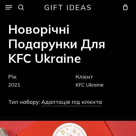
Skip
Menu
Menu
GIFT IDEAS
to
search
Кошик
Закрити
кошик
main
Новорічні
content
Подарунки
Для
KFC
Ukraine
Рік
Клієнт
2021
KFC Ukraine
Тип набору:
Адаптація під клієнта