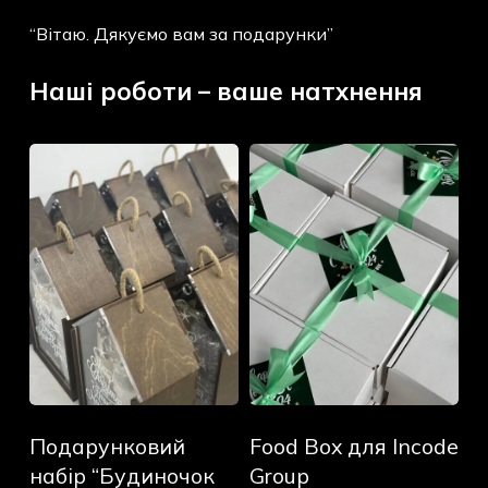
“Вітаю. Дякуємо вам за подарунки”
Наші роботи – ваше натхнення
Подарунковий
Food
набір
Box
“Будиночок
для
для
Incode
віскі”
Group
для
TOPOVI
Подарунковий
Food
Подарунковий
Food Box для Incode
набір
Box
“Будиночок
для
набір “Будиночок
Group