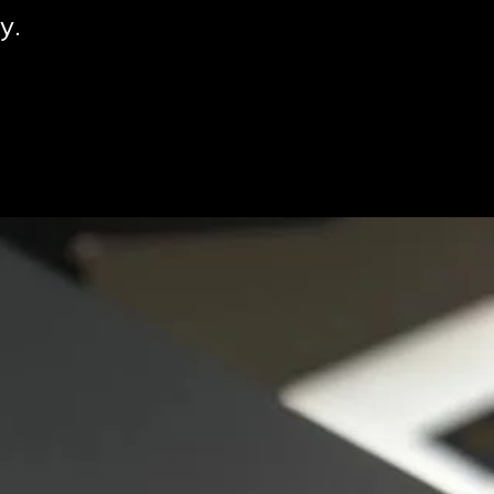
у.
 кошику немає товарів.
До Магазину