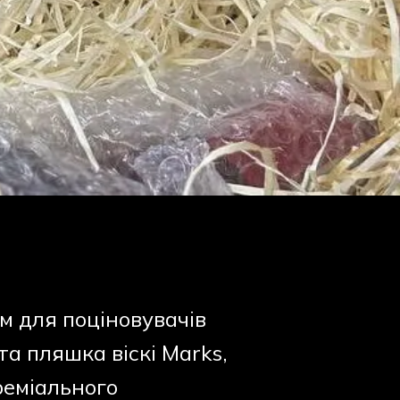
м для поціновувачів
та пляшка віскі Marks,
реміального