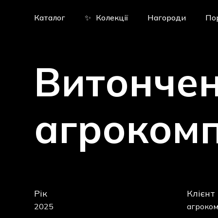
Skip
to
Каталог
✨
Колекції
Нагороди
По
main
content
Витончен
агрокомп
Рік
Клієнт
2025
агроком