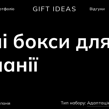
GIFT IDEAS
ртфоліо
Відгуки
Кошик
і
бокси
дл
анії
Тип набору:
Адаптація
панія