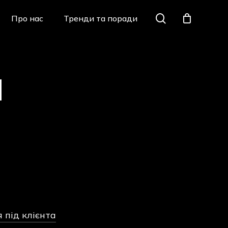
Menu
search
Про нас
Тренди та поради
Закрити
кошик
я
 під клієнта