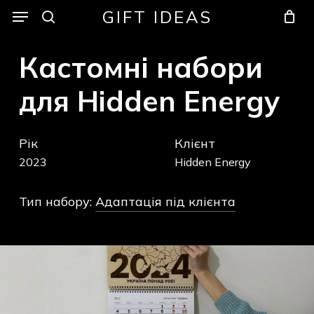
Skip
Menu
Menu
GIFT IDEAS
to
search
Кошик
Закрити
кошик
main
Кастомні
набори
content
для
Hidden
Energy
Рік
Клієнт
2023
Hidden Energy
Тип набору:
Адаптація під клієнта