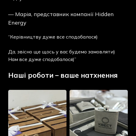
— Марія, представник компанії Hidden
Energy
“Керівництву дуже все сподобалося)
Да, звісно ще щось у вас будемо замовляти)
Нам все дуже сподобалося)”
Наші роботи – ваше натхнення
Кастомний
Аксесури
“Christmas
для
Food
віскі
Box”
для
для
Lviv
компанії
Quest