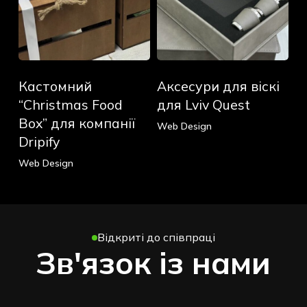
Dripify
Кастомний
Аксесури
Кастомний
Аксесури для віскі
“Christmas
для
Food
віскі
“Christmas Food
для Lviv Quest
Box”
для
Box” для компанії
Web Design
для
Lviv
Dripify
компанії
Quest
Web Design
Dripify
Відкриті до співпраці
Зв'язок із нами