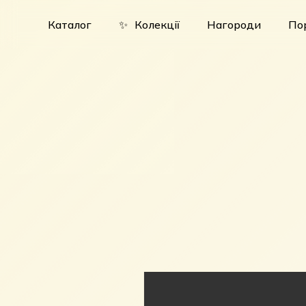
Skip
to
Каталог
✨
Колекції
Нагороди
По
main
content