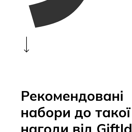
Navigate to the next section
Рекомендовані
набори до такої
нагоди від GiftI