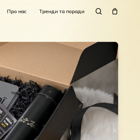
Menu
search
Про нас
Тренди та поради
Закрити
кошик