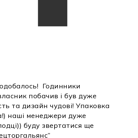
одобалось! Годинники
власник побачив і був дуже
ть та дизайн чудові! Упаковка
а!) наші менеджери дуже
одці)) буду звертатися ще
ецторгальянс”