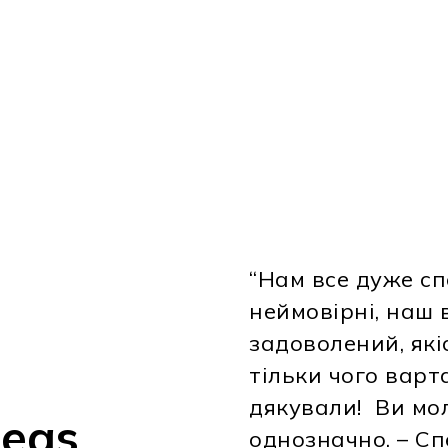
“Нам все дуже сп
неймовірні, наш 
задоволений, якіс
тільки чого варт
дякували! Ви мол
deas
однозначно. – Сп