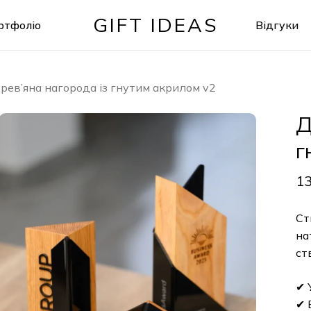
GIFT IDEAS
ртфоліо
Відгуки
Кошик
рев’яна нагорода із гнутим акрилом v2
Де
гн
130
Стил
нату
ство
✔ Ун
✔ Ел