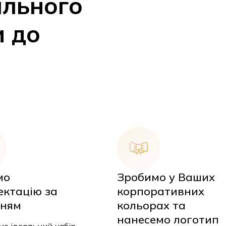
и до
мо
Зробимо у Ваших
ктацію за
корпоративних
У
ням
кольорах та
нанесемо логотип
о ідеальний
аховуючи всі ваші