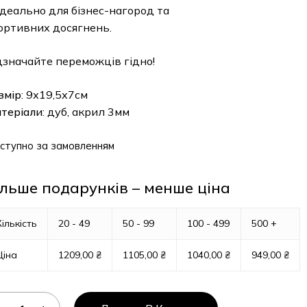
еально для бізнес-нагород та
тивних досягнень.
начайте переможців гідно!
ір
: 9х19,5х7см
еріали
: дуб, акрил 3мм
упно за замовленням
ьше подарунків – менше ціна
ькість
20 - 49
50 - 99
100 - 499
500 +
на
1209,00
₴
1105,00
₴
1040,00
₴
949,00
₴