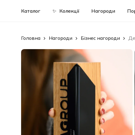
Skip
to
Каталог
✨
Колекції
Нагороди
По
main
content
Головна
Нагороди
Бізнес нагороди
Де