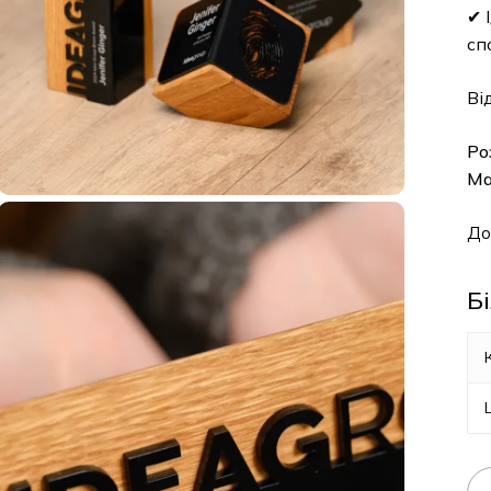
✔ Ід
спор
Відз
Розм
Мат
Дост
Біл
Кіл
Ці