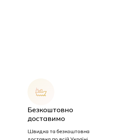
Безкоштовно
доставимо
 кошику немає товарів.
Швидка та безкоштовна
доставка по всій Україні.
До Магазину