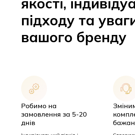
підходу та уваг
вашого бренду
Робимо на
Зміни
замовлення за 5-20
компле
днів
бажан
Індивідуальний підхід і
Створюєм
швидке виконання для
набір, вр