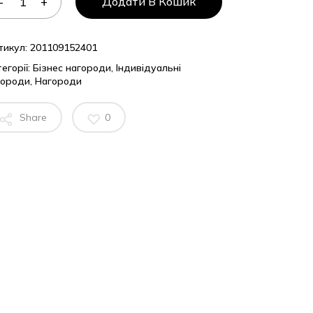
Додати В Кошик
кул:
201109152401
орії:
Бізнес нагороди
,
Індивідуальні
роди
,
Нагороди
Share
0