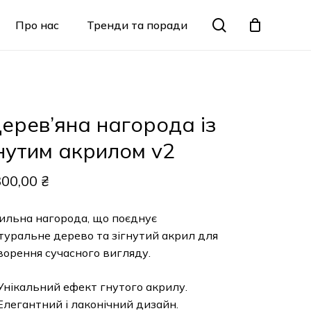
Menu
search
Про нас
Тренди та поради
Закрити
кошик
рев’яна нагорода із
утим акрилом v2
0,00
₴
ьна нагорода, що поєднує
ральне дерево та зігнутий акрил для
рення сучасного вигляду.
ікальний ефект гнутого акрилу.
егантний і лаконічний дизайн.