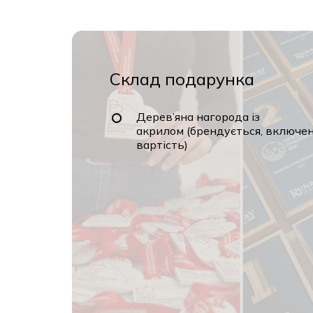
Склад подарунка
Дерев’яна нагорода із
акрилом (брендується, включено
вартість)