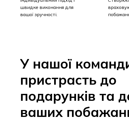
вашої зручності.
побажанн
У
нашої
команд
пристрасть
до
подарунків
та
д
ваших
побажан