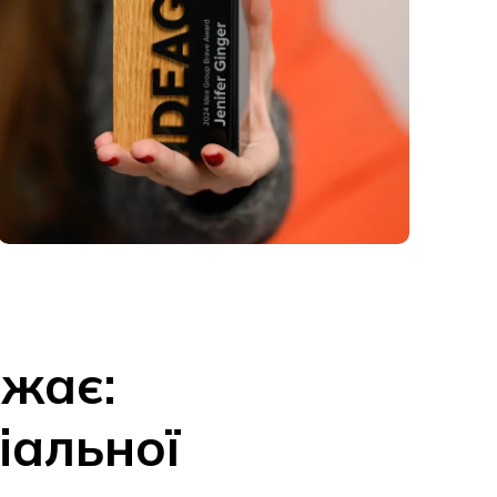
ажає:
іальної
ального