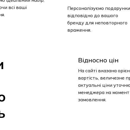
Персоналізуємо подарунки
я.
відповідно до вашого
бренду для неповторного
враження.
и
Відносно цін
На сайті вказана орієн
вартість, величезне п
– актуальні ціни уточн
о
менеджера на момент
замовлення.
ь