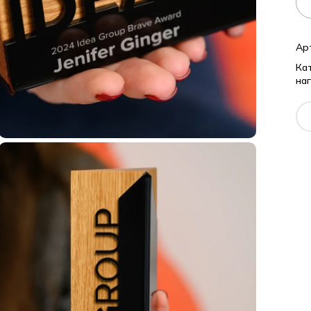
Арти
Катег
наго