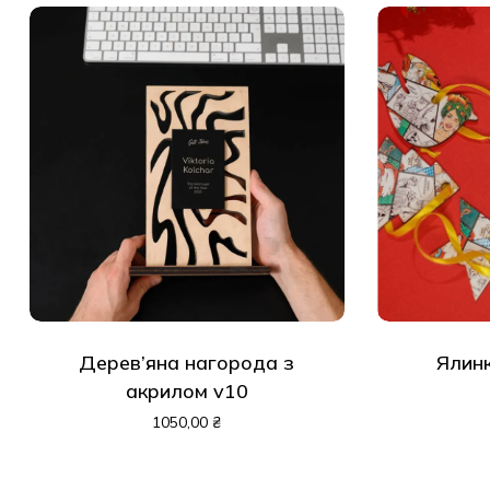
Дерев’яна нагорода з
Ялинк
акрилом v10
1050,00
₴