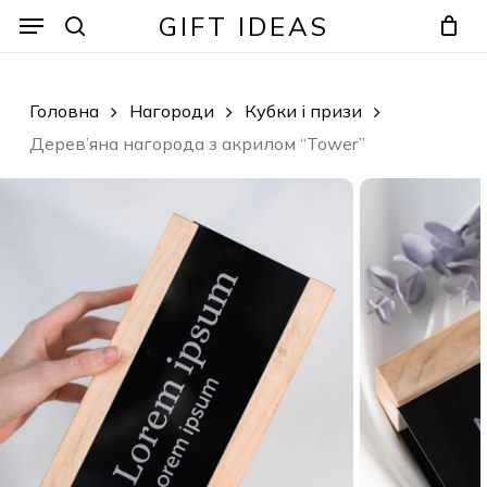
Skip
Menu
Menu
GIFT IDEAS
to
search
Кошик
Закрити
кошик
main
content
Головна
Нагороди
Кубки і призи
Дерев’яна нагорода з акрилом “Tower”