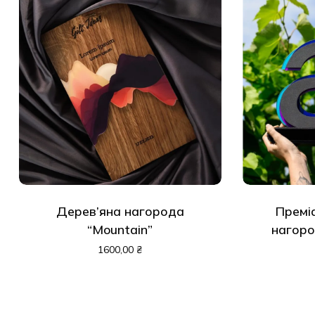
Дерев’яна нагорода
Премі
“Mountain”
нагоро
1600,00
₴