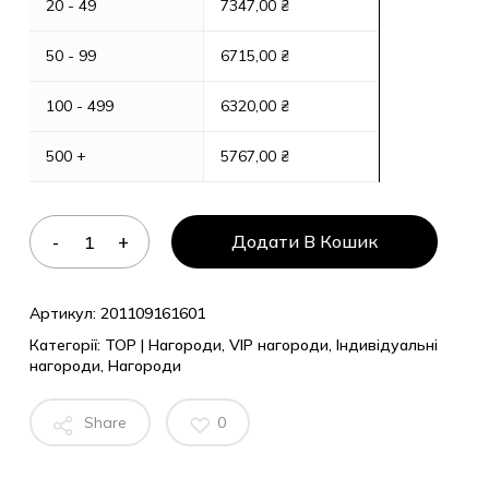
20 - 49
7347,00
₴
50 - 99
6715,00
₴
100 - 499
6320,00
₴
500 +
5767,00
₴
Додати В Кошик
Артикул:
201109161601
Категорії:
TOP | Нагороди
,
VIP нагороди
,
Індивідуальні
нагороди
,
Нагороди
Share
0