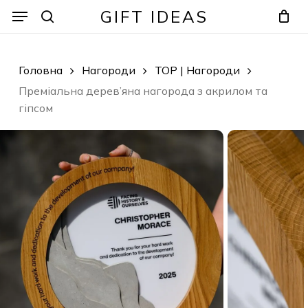
Skip
Menu
Menu
GIFT IDEAS
to
search
Кошик
Закрити
кошик
main
content
Головна
Нагороди
TOP | Нагороди
Преміальна дерев’яна нагорода з акрилом та
гіпсом