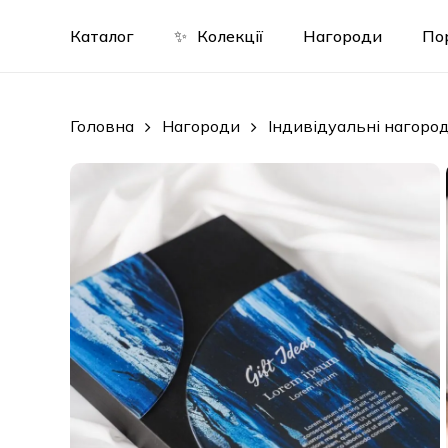
Skip
to
Каталог
✨
Колекції
Нагороди
По
main
content
Головна
Нагороди
Індивідуальні нагоро