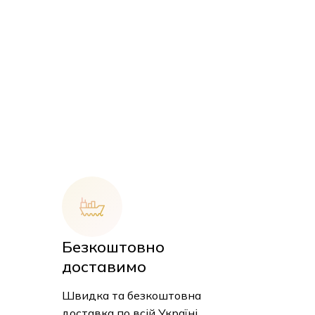
Безкоштовно
 кошику немає товарів.
доставимо
Швидка та безкоштовна
До Магазину
доставка по всій Україні.