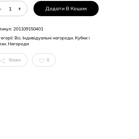
Додати В Кошик
тикул:
201109150401
егорії:
Всі
,
Індивідуальні нагороди
,
Кубки і
изи
,
Нагороди
Share
0