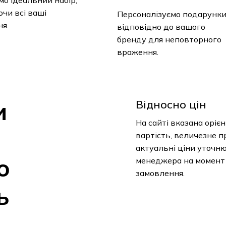
чи всі ваші
Персоналізуємо подарунк
я.
відповідно до вашого
бренду для неповторного
враження.
и
Відносно цін
На сайті вказана оріє
вартість, величезне п
актуальні ціни уточн
о
менеджера на момент
замовлення.
ь