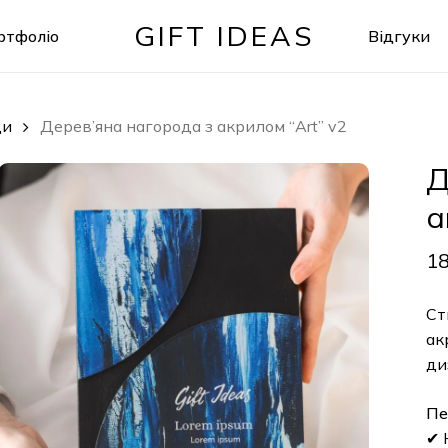
GIFT IDEAS
ртфоліо
Відгуки
Кошик
ди
Дерев’яна нагорода з акрилом “Art” v2
Д
а
1
Ст
ак
ди
Пе
✔ 