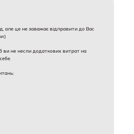
д, але це не заважає відправити до Вас
и:)
б ви не несли додаткових витрат на
себе.
итань: