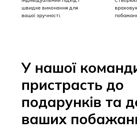
швидке виконання для
враховую
вашої зручності.
побажанн
У
нашої
команд
пристрасть
до
подарунків
та
д
ваших
побажан