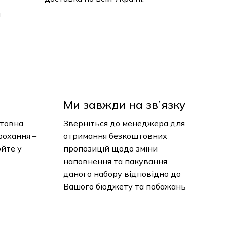
и
Ми завжди на звʼязку
нтовна
Зверніться до менеджера для
рохання –
отримання безкоштовних
юйте у
пропозицій щодо зміни
наповнення та пакування
даного набору відповідно до
Вашого бюджету та побажань