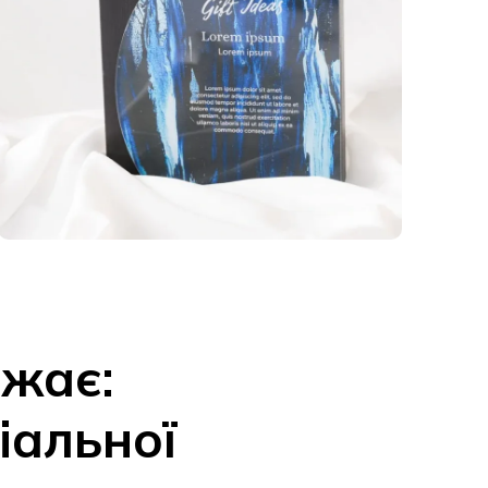
ажає:
іальної