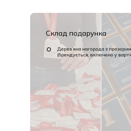
Склад подарунка
Дерев’яна нагорода з прозори
(брендується, включено у варті