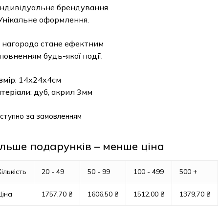
Індивідуальне брендування.
Унікальне оформлення.
 нагорода стане ефектним
повненням будь-якої події.
змір
: 14х24х4см
теріали
: дуб, акрил 3мм
ступно за замовленням
ільше подарунків – менше ціна
Кількість
20 - 49
50 - 99
100 - 499
500 +
Ціна
1757,70
₴
1606,50
₴
1512,00
₴
1379,70
₴