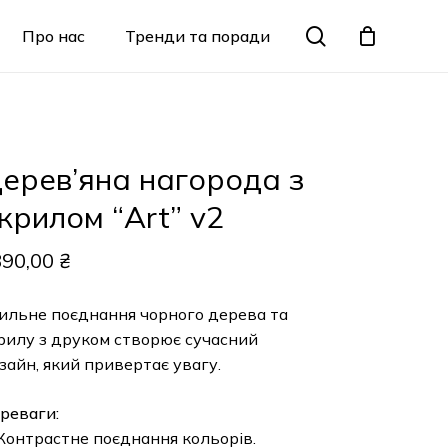
Menu
search
Про нас
Тренди та поради
Закрити
кошик
ерев’яна нагорода з
крилом “Art” v2
890,00
₴
ильне поєднання чорного дерева та
рилу з друком створює сучасний
зайн, який привертає увагу.
реваги:
Контрастне поєднання кольорів.