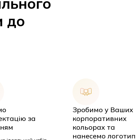
ального
и до
мо
Зробимо у Ваших
У
ектацію за
корпоративних
ням
кольорах та
нанесемо логотип
о ідеальний набір,