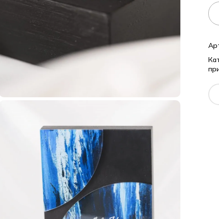
Ар
Кат
пр