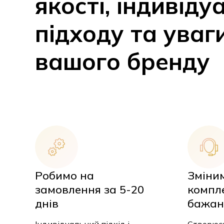
якості, індивіду
підходу та уваг
вашого бренду
Робимо на
Зміни
замовлення за 5-20
компл
днів
бажан
Індивідуальний підхід і
Створюєм