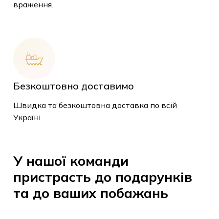
враження.
У кошику немає
Безкоштовно доставимо
товарів.
Швидка та безкоштовна доставка по всій
Україні.
До Магазину
У
нашої
команди
пристрасть
до
подарунків
та
до
ваших
побажань