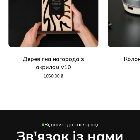
Дерев’яна нагорода з
Колон
акрилом v10
1050,00
₴
Відкриті до співпраці
Зв'язок із нами