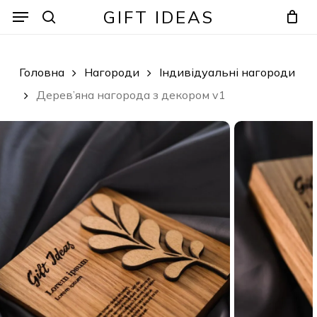
Skip
Menu
Menu
GIFT IDEAS
to
search
Кошик
Закрити
кошик
main
content
Головна
Нагороди
Індивідуальні нагороди
Дерев’яна нагорода з декором v1