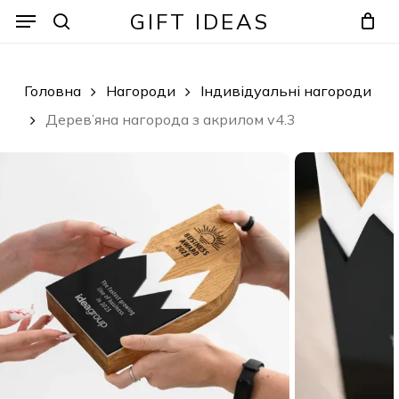
Skip
Menu
Menu
GIFT IDEAS
to
search
Кошик
Закрити
кошик
main
content
Головна
Нагороди
Індивідуальні
X
нагороди
Дерев’яна нагорода з акрилом
v4.3