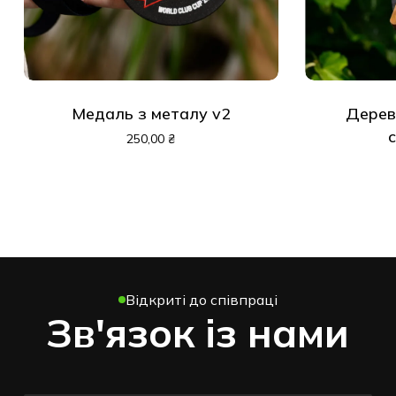
Медаль з металу v2
Дерев’я
сл
250,00
₴
Відкриті до співпраці