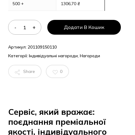
500 +
1306,70
₴
Додати В Кошик
Артикул:
201109150110
Категорії:
Індивідуальні нагороди
,
Нагороди
Share
0
Сервіс, який вражає:
поєднання преміальної