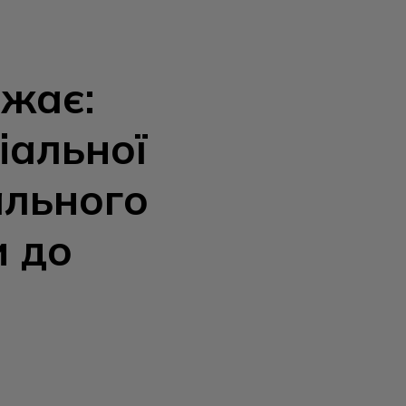
ажає:
іальної
ального
и до
У