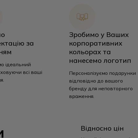
мо
Зробимо у Ваших
ктацію за
корпоративних
ням
кольорах та
нанесемо логотип
о ідеальний
аховуючи всі ваші
Персоналізуємо подарунки
я.
відповідно до вашого
бренду для неповторного
враження.
и
Відносно цін