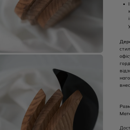
Дере
стил
офіс
горд
відз
наго
внес
Розм
Мат
Дост