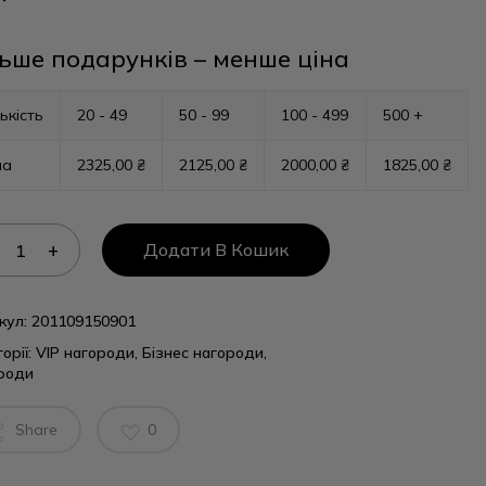
ьше подарунків – менше ціна
ькість
20 - 49
50 - 99
100 - 499
500 +
на
2325,00
₴
2125,00
₴
2000,00
₴
1825,00
₴
Додати В Кошик
кул:
201109150901
орії:
VIP нагороди
,
Бізнес нагороди
,
роди
Share
0