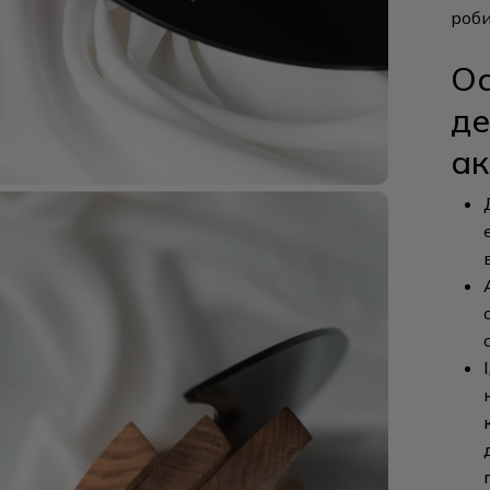
роби
Ос
де
ак