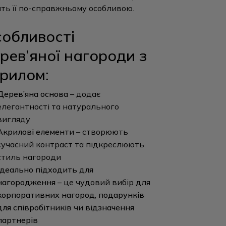
ть її по-справжньому особливою.
обливості
рев’яної нагороди з
рилом:
Дерев’яна основа
– додає
елегантності та натурального
вигляду
Акрилові елементи
– створюють
сучасний контраст та підкреслюють
стиль нагороди
Ідеально підходить для
нагородження
– це чудовий вибір для
корпоративних нагород
,
подарунків
для співробітників
чи
відзначення
партнерів