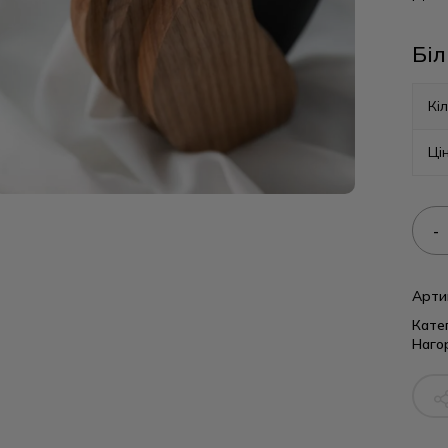
Біл
Кіл
Ці
Арти
Катег
Наго