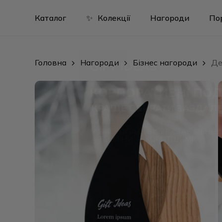
Skip
to
Каталог
✨
Колекції
Нагороди
По
main
content
Головна
Нагороди
Бізнес нагороди
Де