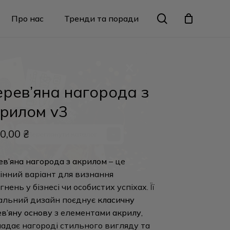
Menu
search
Про нас
Тренди та поради
Закрити
кошик
X
рев’яна нагорода з
рилом v3
0,00
₴
в’яна нагорода з акрилом
– це
інний варіант для визнання
гнень у бізнесі чи особистих успіхах. Її
альний дизайн поєднує
класичну
в’яну основу
з елементами
акрилу
,
адає нагороді стильного вигляду та