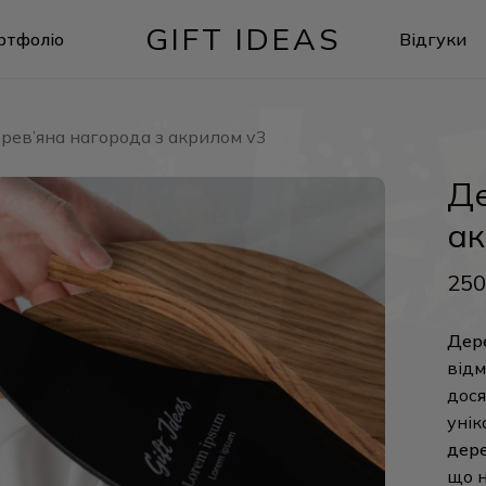
GIFT IDEAS
ртфоліо
Відгуки
Кошик
рев’яна нагорода з акрилом v3
Де
ак
250
Дере
відм
дося
унік
дере
що н