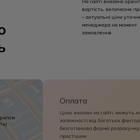
На сайті вказана орієн
вартість, величезне п
– актуальні ціни уточн
о
менеджера на момент
замовлення.
ь
Оплата
Ціни, вказані на сайті, можуть 
крилом
залежності від багатьох факторі
ть)
безготівкова форма розрахунку
простішим.