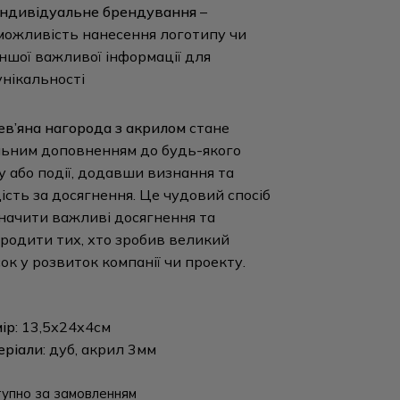
Індивідуальне брендування
–
можливість нанесення логотипу чи
іншої важливої інформації для
унікальності
в’яна нагорода з акрилом
стане
ьним доповненням до будь-якого
у або події, додавши визнання та
ість за досягнення. Це чудовий спосіб
начити важливі досягнення та
родити тих, хто зробив великий
ок у розвиток компанії чи проекту.
ір
: 13,5х24х4см
еріали
: дуб, акрил 3мм
упно за замовленням