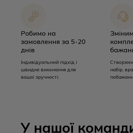
Робимо на
Зміни
замовлення за 5-20
компле
днів
бажан
Індивідуальний підхід і
Створюєм
швидке виконання для
набір, вр
вашої зручності.
побажанн
У
нашої
команд