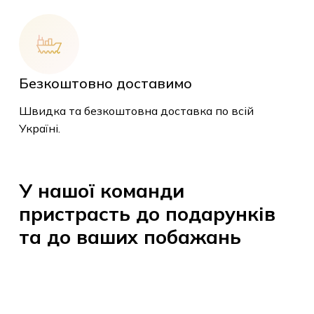
Безкоштовно доставимо
У кошику немає
Швидка та безкоштовна доставка по всій
товарів.
Україні.
До Магазину
У
нашої
команди
пристрасть
до
подарунків
та
до
ваших
побажань