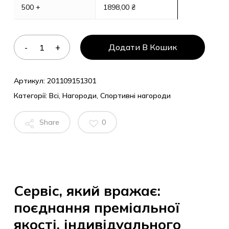
500 +
1898,00
₴
Додати В Кошик
Артикул:
201109151301
Категорії:
Всі
,
Нагороди
,
Спортивні нагороди
Share
0
Сервіс, який вражає:
поєднання преміальної
якості, індивідуального