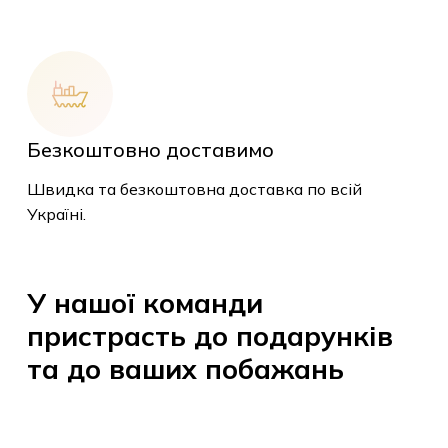
Безкоштовно доставимо
У кошику немає
Швидка та безкоштовна доставка по всій
товарів.
Україні.
До Магазину
У
нашої
команди
пристрасть
до
подарунків
та
до
ваших
побажань