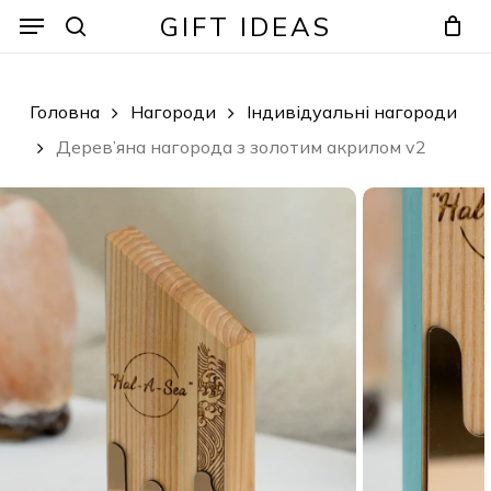
Skip
Menu
Menu
GIFT IDEAS
to
search
Кошик
Закрити
кошик
main
content
Головна
Нагороди
Індивідуальні нагороди
Дерев’яна нагорода з золотим акрилом v2