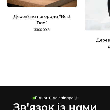
Дерев’яна нагорода “Best
Dad”
3300,00
₴
Дерев
Відкриті до співпраці
Зв'язок із нами