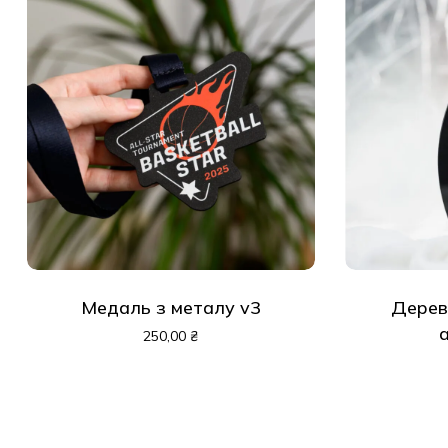
Медаль з металу v3
Дерев
250,00
₴