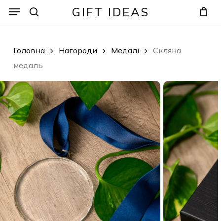
Skip
Menu
Menu
GIFT IDEAS
to
search
Кошик
Закрити
кошик
main
content
Головна
Нагороди
Медалі
Скляна
медаль