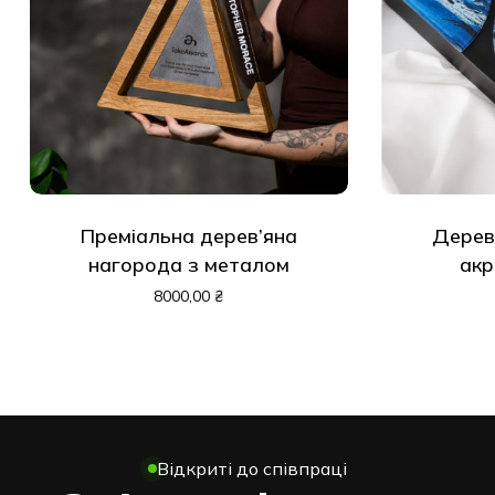
Преміальна дерев’яна
Дерев
нагорода з металом
акр
8000,00
₴
Відкриті до співпраці