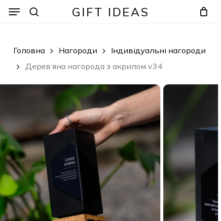
Skip
Menu
Menu
GIFT IDEAS
to
search
Кошик
Закрити
кошик
main
content
Головна
Нагороди
Індивідуальні нагороди
Дерев’яна нагорода з акрилом v34