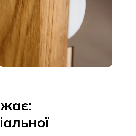
ажає:
іальної