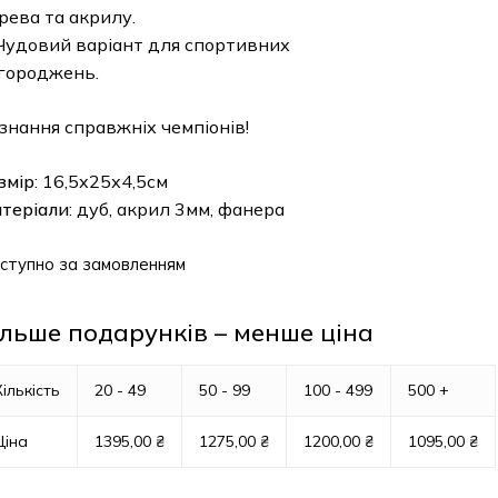
рева та акрилу.
Чудовий варіант для спортивних
городжень.
знання справжніх чемпіонів!
змір
: 16,5х25х4,5см
теріали
: дуб, акрил 3мм, фанера
ступно за замовленням
ільше подарунків – менше ціна
Кількість
20 - 49
50 - 99
100 - 499
500 +
Ціна
1395,00
₴
1275,00
₴
1200,00
₴
1095,00
₴