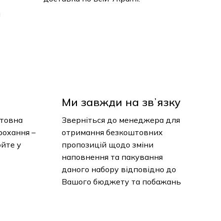
и
Ми завжди на звʼязку
нтовна
Зверніться до менеджера для
рохання –
отримання безкоштовних
юйте у
пропозицій щодо зміни
наповнення та пакування
даного набору відповідно до
Вашого бюджету та побажань