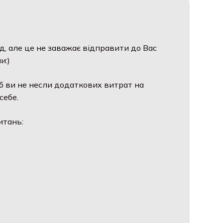
д, але це не заважає відправити до Вас
и:)
б ви не несли додаткових витрат на
себе.
итань: