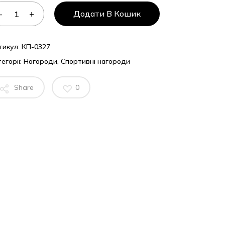
Додати В Кошик
тикул:
КП-0327
егорії:
Нагороди
,
Спортивні нагороди
Share
0