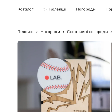
Skip
to
Каталог
✨
Колекції
Нагороди
По
main
content
Головна
Нагороди
Спортивні нагороди