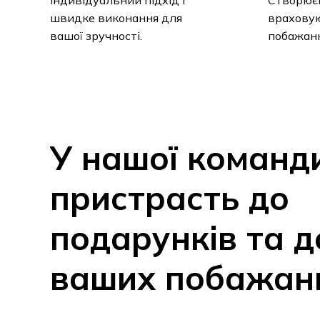
швидке виконання для
враховую
вашої зручності.
побажанн
У
нашої
команд
пристрасть
до
подарунків
та
д
ваших
побажан