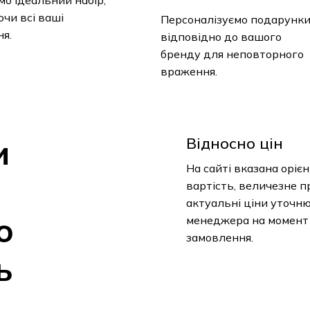
чи всі ваші
Персоналізуємо подарунк
я.
відповідно до вашого
бренду для неповторного
враження.
и
Відносно цін
На сайті вказана оріє
вартість, величезне п
актуальні ціни уточн
о
менеджера на момент
замовлення.
ь