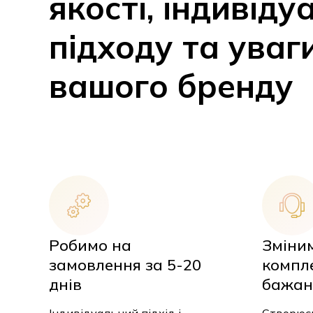
якості, індивіду
підходу та уваг
вашого бренду
Робимо на
Зміни
замовлення за 5-20
компл
днів
бажан
Індивідуальний підхід і
Створюєм