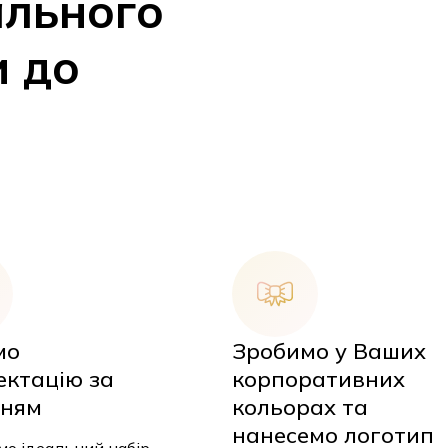
ального
и до
мо
Зробимо у Ваших
У
ектацію за
корпоративних
ням
кольорах та
нанесемо логотип
о ідеальний набір,