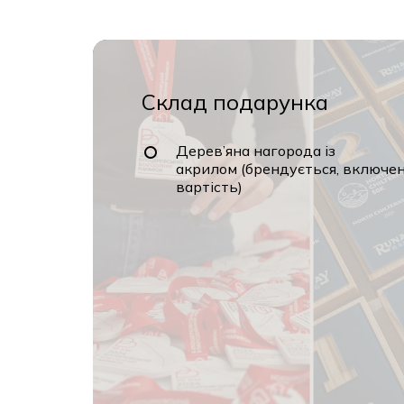
Склад подарунка
Дерев’яна нагорода із
акрилом (брендується, включен
вартість)