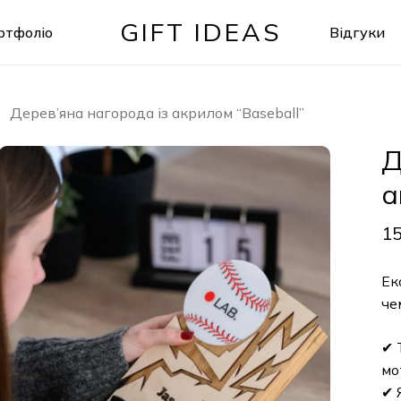
GIFT IDEAS
ртфоліо
Відгуки
Кошик
Дерев’яна нагорода із акрилом “Baseball”
Д
а
1
Ек
че
✔ 
мо
✔ 