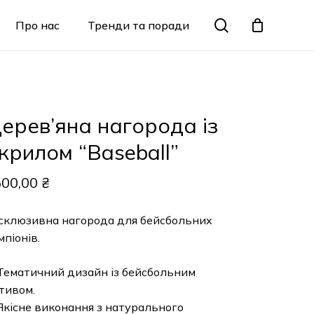
Menu
search
Про нас
Тренди та поради
Закрити
кошик
ерев’яна нагорода із
крилом “Baseball”
500,00
₴
склюзивна нагорода для бейсбольних
мпіонів.
Тематичний дизайн із бейсбольним
тивом.
Якісне виконання з натурального