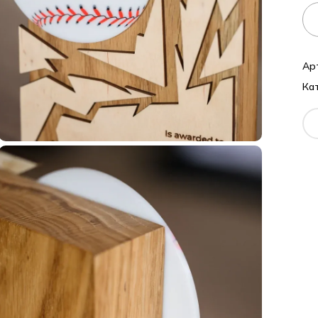
Ар
Кат