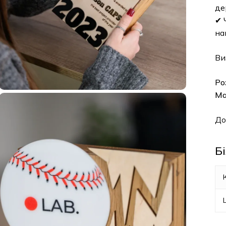
де
✔ 
на
Ви
Ро
Ма
До
Б