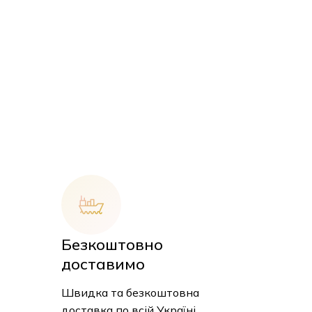
Безкоштовно
 кошику немає товарів.
доставимо
Швидка та безкоштовна
До Магазину
доставка по всій Україні.