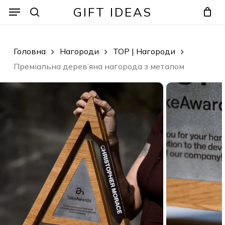
Skip
Menu
Menu
GIFT IDEAS
to
search
Кошик
Закрити
кошик
main
content
Головна
Нагороди
TOP | Нагороди
Преміальна дерев’яна нагорода з металом