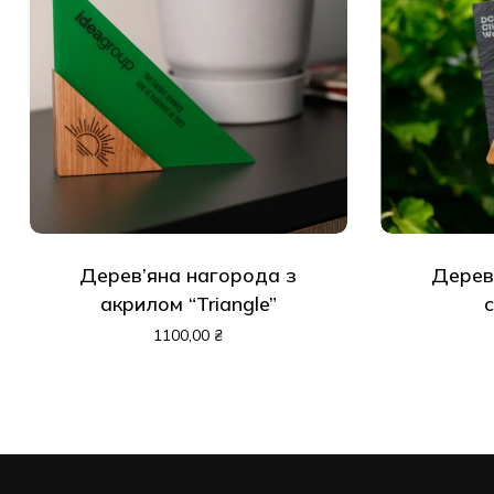
Дерев’яна нагорода з
Дерев
акрилом “Triangle”
1100,00
₴