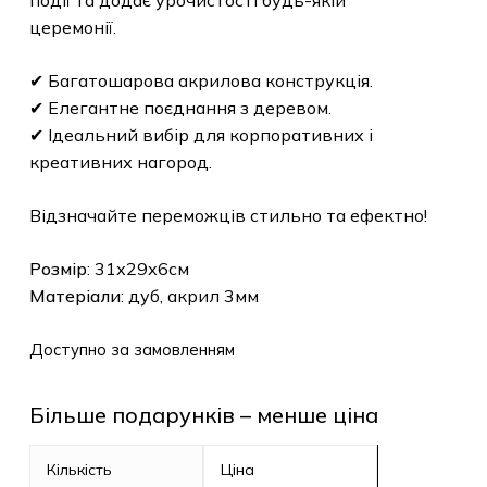
події та додає урочистості будь-якій
церемонії.
✔ Багатошарова акрилова конструкція.
✔ Елегантне поєднання з деревом.
✔ Ідеальний вибір для корпоративних і
креативних нагород.
Відзначайте переможців стильно та ефектно!
Розмір
: 31х29х6см
Матеріали
: дуб, акрил 3мм
Доступно за замовленням
Більше подарунків – менше ціна
Кількість
Ціна