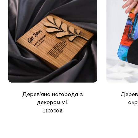
Дерев’яна нагорода з
Дерев
декором v1
акр
1100,00
₴