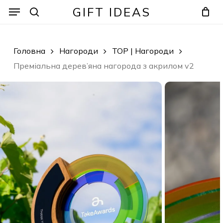
Skip
Menu
Menu
GIFT IDEAS
to
search
Кошик
Закрити
кошик
main
content
Головна
Нагороди
TOP | Нагороди
Преміальна дерев’яна нагорода з акрилом v2