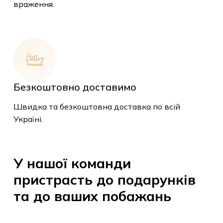
враження.
Безкоштовно доставимо
У кошику немає
Швидка та безкоштовна доставка по всій
товарів.
Україні.
До Магазину
У
нашої
команди
пристрасть
до
подарунків
та
до
ваших
побажань