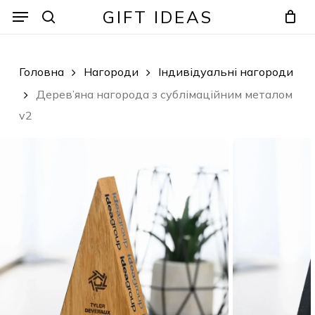
Skip
Menu
Menu
GIFT IDEAS
to
search
Кошик
Закрити
кошик
main
content
Головна
Нагороди
Індивідуальні нагороди
Дерев’яна нагорода з сублімаційним металом
v2