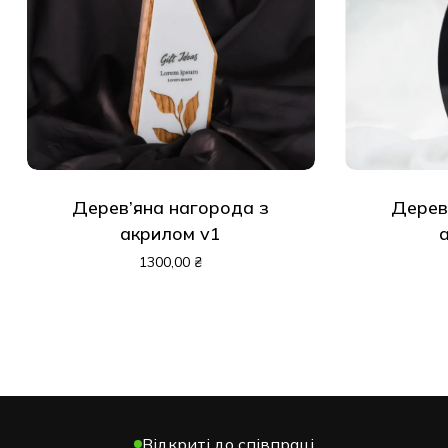
Дерев’яна нагорода з
Дерев
акрилом v1
1300,00
₴
Відкриті до співпраці