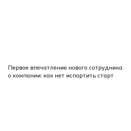
брать
забываемый
дарок
нь
ждения
мпании
Первое
впечатление
Первое впечатление нового сотрудника
нового
о компании: как нет испортить старт
сотрудника
ибиться
о
компании:
как
не
od-
испортить
x
старт