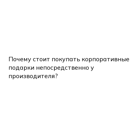
Почему
стоит
Почему стоит покупать корпоративные
покупать
подарки непосредственно у
иболее
корпоративные
производителя?
подарки
сто
непосредственно
даваемые
у
просы
производителя?
и
казе
рпоративных