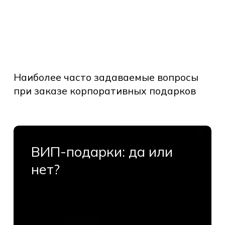
Наиболее
часто
Наиболее часто задаваемые вопросы
задаваемые
при заказе корпоративных подарков
вопросы
при
заказе
ВИП-
корпоративных
подарки:
ВИП-подарки: да или
подарков
да
нет?
или
нет?