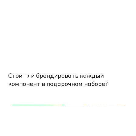
ечатление
вого
трудника
мпании:
к
Стоит
портить
ли
Стоит ли брендировать каждый
арт
брендировать
компонент в подарочном наборе?
каждый
компонент
в
подарочном
йфхак:
наборе?
к