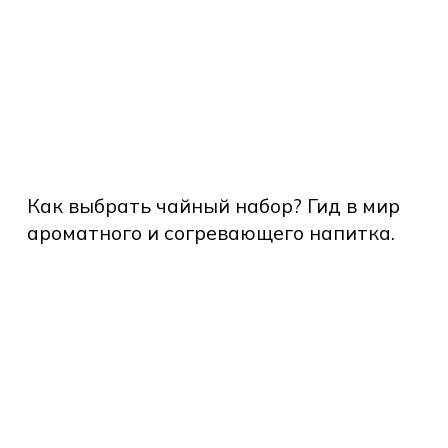
посредственно
оизводителя?
П-
дарки:
Как
и
выбрать
Как выбрать чайный набор? Гид в мир
чайный
т?
ароматного и согревающего напитка.
набор?
Гид
п-5
в
вогодних
мир
ароматного
дарков
и
24
согревающего
да
напитка.