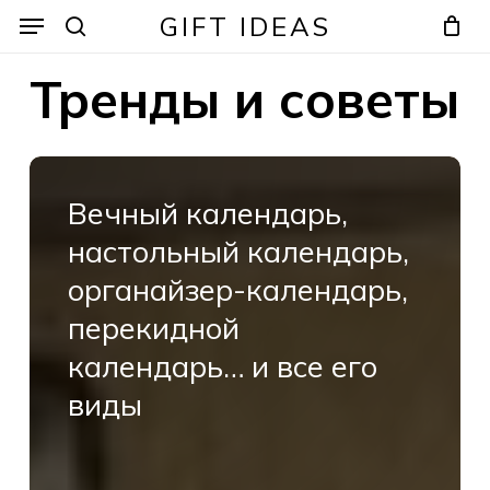
Skip
Menu
Menu
GIFT IDEAS
to
search
Cart
Close
Cart
main
Тренды и советы
content
Вечный
календарь,
Вечный календарь,
настольный
настольный календарь,
календарь,
органайзер-
органайзер-календарь,
календарь,
перекидной
перекидной
календарь… и все его
календарь…
и
виды
все
его
виды