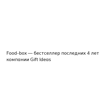
ошибиться
д
р
оматного
гревающего
Food-
питка.
box
Food-box — бестселлер последних 4 лет
—
компании Gift Ideas
бестселлер
последних
чему
4
оит
лет
купать
компании
Gift
рпоративные
Ideas
дарки