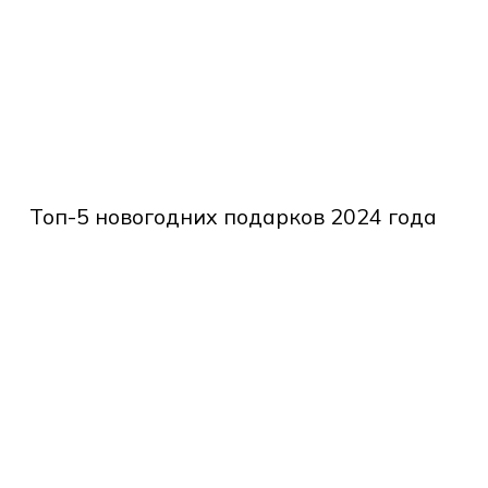
дарков
Топ-5
новогодних
Топ-5 новогодних подарков 2024 года
подарков
2024
года