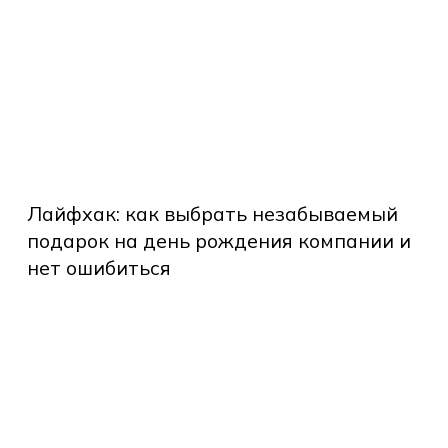
стселлер
следних
т
мпании
Лайфхак:
t
как
Лайфхак: как выбрать незабываемый
eas
выбрать
подарок на день рождения компании и
незабываемый
нет ошибиться
подарок
на
день
к
рождения
брать
компании
йный
и
не
бор?