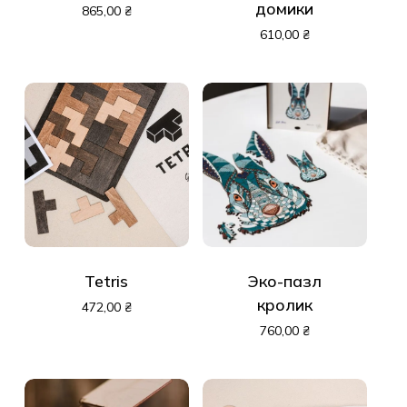
домики
865,00
₴
610,00
₴
Tetris
Эко-пазл
кролик
472,00
₴
760,00
₴