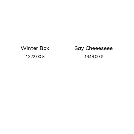
До Магазину
Winter Box
Say Cheeeseee
1322,00
₴
1348,00
₴