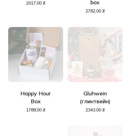
box
2017,00
₴
2782,00
₴
Happy Hour
Gluhwein
Box
(глинтвейн)
1788,00
₴
2343,00
₴