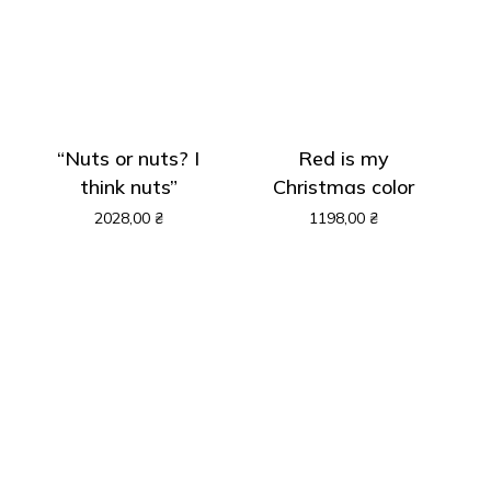
“Nuts or nuts? I
Red is my
think nuts”
Christmas color
2028,00
₴
1198,00
₴