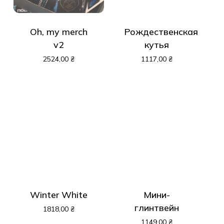
Oh, my merch
Рождественская
v2
кутья
2524,00
₴
1117,00
₴
Winter White
Мини-
глинтвейн
1818,00
₴
1149,00
₴