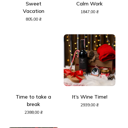
Sweet
Calm Work
Vacation
1847,00
₴
805,00
₴
Time to take a
It’s Wine Time!
break
2939,00
₴
2388,00
₴