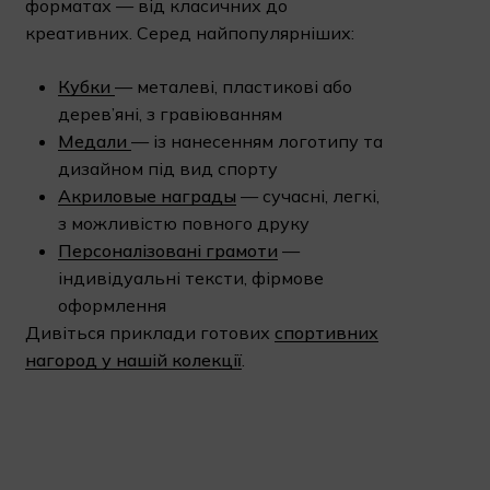
форматах — від класичних до
Корзина пуста.
креативних. Серед найпопулярніших:
До Магазину
Кубки
— металеві, пластикові або
дерев’яні, з гравіюванням
Медали
— із нанесенням логотипу та
дизайном під вид спорту
Акриловые награды
— сучасні, легкі,
з можливістю повного друку
Персоналізовані грамоти
—
індивідуальні тексти, фірмове
оформлення
Дивіться приклади готових
спортивних
нагород у нашій колекції
.