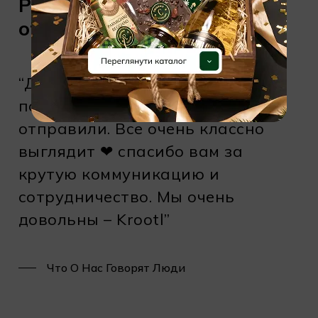
Рекомендуемые награды
от GiftIdeas
“Добрый вечер! Подарочки все
получены и сегодня только
отправили. Все очень классно
выглядит ❤ спасибо вам за
крутую коммуникацию и
сотрудничество. Мы очень
довольны – Krootl”
Что О Нас Говорят Люди