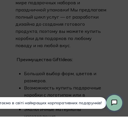
мире подарочных наборов и
праздничной упаковки! Мы предлагаем
полный цикл услуг — от разработки
дизайна до создания готового
продукта, поэтому вы можете купить
коробки для подарков по любому
поводу и на любой вкус.
Преимущества GiftIdeas:
Большой выбор форм, цветов и
размеров.
Возможность купить подарочные
коробки с логотипом или в
фирменных цветах.
Экологичные материалы
изготовления.
Собственное производство и