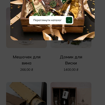
Мешочек для
Домик для
вина
Виски
266,00
₴
1400,00
₴