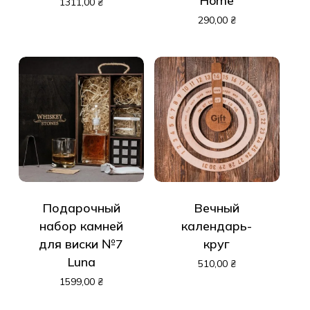
Home
1311,00
₴
290,00
₴
Подарочный
Вечный
набор камней
календарь-
для виски №7
круг
Luna
510,00
₴
1599,00
₴