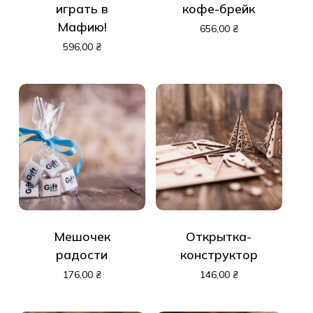
играть в
кофе-брейк
Мафию!
656,00
₴
596,00
₴
Корзина пуста.
До Магазину
Мешочек
Открытка-
радости
конструктор
176,00
₴
146,00
₴