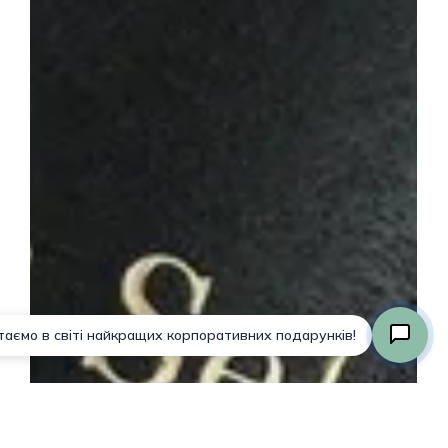
Подытог:
0,00
₴
Просмотр Корзины
Оформление Заказа