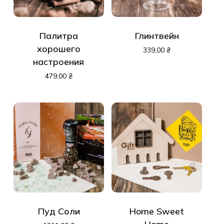
Палитра
Глинтвейн
хорошего
339,00
₴
настроения
479,00
₴
Пуд Соли
Home Sweet