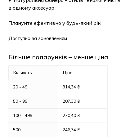
✔ Натуральна фанера – стиль і екологічність
в одному аксесуарі.
Плануйте ефективно у будь-який рік!
Доступно за замовленням
Більше подарунків – менше ціна
Кількість
Ціна
20 - 49
314,34
₴
50 - 99
287,30
₴
100 - 499
270,40
₴
500 +
246,74
₴