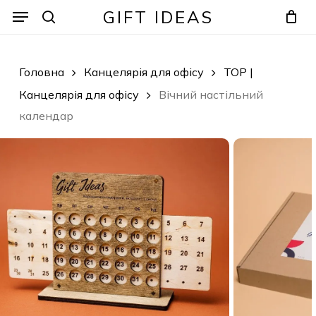
Skip
Menu
Menu
GIFT IDEAS
to
search
Кошик
Закрити
кошик
main
content
Головна
Канцелярія для офісу
TOP |
Канцелярія для офісу
Вічний настільний
календар