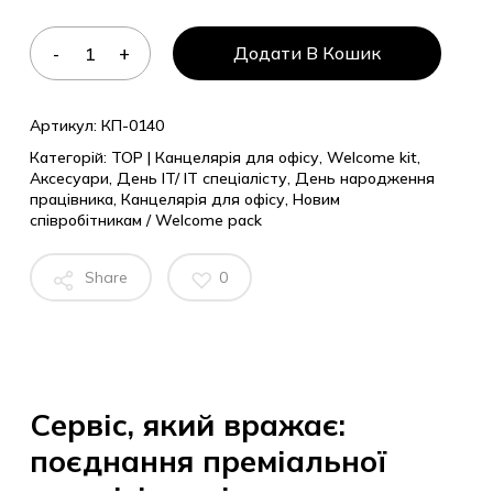
Додати В Кошик
Артикул:
КП-0140
Категорій:
TOP | Канцелярія для офісу
,
Welcome kit
,
Аксесуари
,
День IT/ IT спеціалісту
,
День народження
працівника
,
Канцелярія для офісу
,
Новим
співробітникам / Welcome pack
Share
0
Сервіс, який вражає:
поєднання преміальної