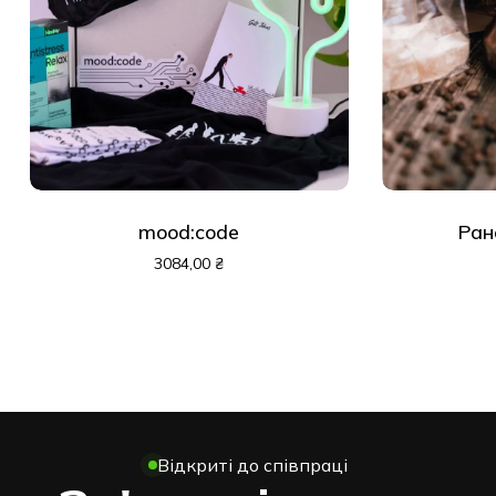
mood:code
Ран
3084,00
₴
Відкриті до співпраці