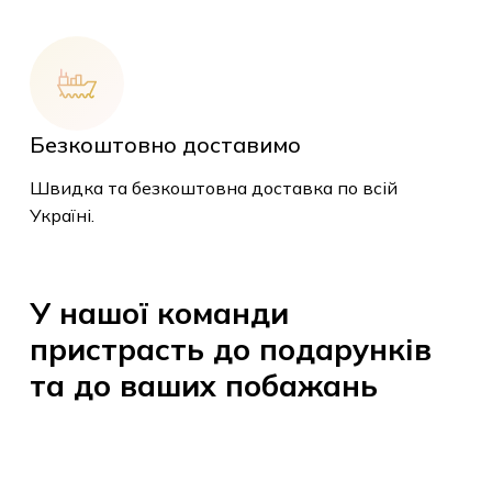
Безкоштовно доставимо
Швидка та безкоштовна доставка по всій
У кошику немає
Україні.
товарів.
У
нашої
команди
До Магазину
пристрасть
до
подарунків
та
до
ваших
побажань