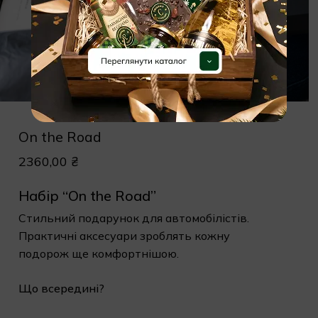
On the Road
2360,00
₴
Набір “On the Road”
Стильний подарунок для автомобілістів.
Практичні аксесуари зроблять кожну
подорож ще комфортнішою.
Що всередині?