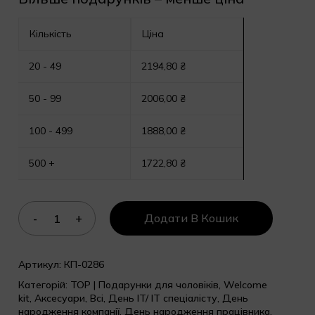
Кількість
Ціна
20 - 49
2194,80
₴
50 - 99
2006,00
₴
100 - 499
1888,00
₴
500 +
1722,80
₴
Додати В Кошик
Артикул:
КП-0286
Категорій:
TOP | Подарунки для чоловіків
,
Welcome
kit
,
Аксесуари
,
Всі
,
День IT/ IT спеціалісту
,
День
народження компанії
,
День народження працівника
,